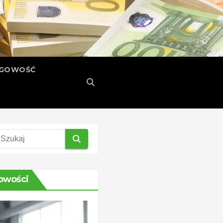
ĘGOWOŚĆ
owości