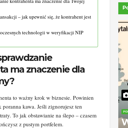
nie kontrahenta ma znaczenie dla Twojej
P
nsakcji – jak upewnić się, że kontrahent jest
oczesnych technologii w weryfikacji NIP
sprawdzanie
ta ma znaczenie dla
rmy?
henta to ważny krok w biznesie. Powinien
k poranna kawa. Jeśli zignorujesz ten
PO
traty. To jak obstawianie na ślepo – czasem
W
 kończysz z pustym portfelem.