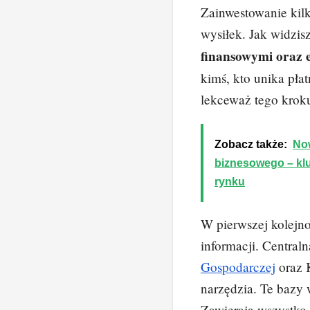
Zainwestowanie kilk
wysiłek. Jak widzis
finansowymi oraz
kimś, kto unika pła
lekceważ tego krok
Zobacz także:
No
biznesowego – kl
rynku
W pierwszej kolejno
informacji. Central
Gospodarczej
oraz 
narzędzia. Te bazy 
Zawierają wszystko,