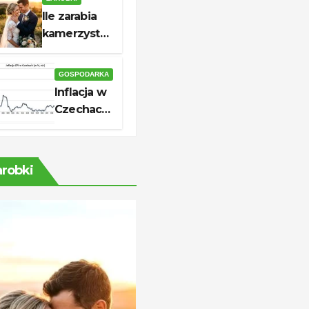
skutecznej
Ile zarabia
aplikacji
kamerzysta?
Stawki i
realne
GOSPODARKA
zarobki
Inflacja w
Czechach
2026: ile
wynosi i
co
arobki
oznacza
dla cen?