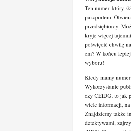
b
st
Ten numer, który skł
o
paszportem. Otwier
o
przedsiębiorcy. Może
k
kryje więcej tajemn
poświęcić chwilę na
em? W końcu lepiej 
wyboru!
Kiedy mamy numer 
Wykorzystanie publ
czy CEiDG, to jak 
wiele informacji, na
Znajdziemy także in
detektywami, zajrz