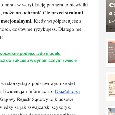
e
u minut w weryfikację partnera to niewielki
może on uchronić Cię przed stratami
P
z,
 emocjonalnymi
. Kiedy współpracujesz z
w
MA
tności, dosłownie ryzykujesz. Dlatego nie
g
u!
z
woczesne podejścia do modelu
ucz do sukcesu w dynamicznym świecie
ści skorzystaj z podstawowych źródeł
na Ewidencja i Informacja o
Działalności
Krajowy Rejestr Sądowy to kluczowe
wiedzy są jak szwajcarski scyzoryk.
 co potrzebne do wstępnej weryfikacji