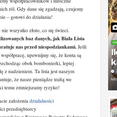
iemy współpracowników i mroczne
nich ról. Gdy dane się zgadzają, czujemy
nie – gotowi do działania!
nie wszystko złoto, co się świeci.
izowanych baz danych, jak Biała Lista
ZA
ratuje nas przed niespodziankami.
Jeśli
I
współpracę, upewnijmy się, że konta są
k
Przechodząc obok bombonierki, lepiej
S
 z nadzieniem. Ta lista jest naszym
ntuje, że nasze pieniądze trafią we
r
MA
ęki temu zmniejszamy ryzyko!
z
acie założenia
działalności
ci przedsiębiorcy
acowników z Krajowego Rejestru Sądowego