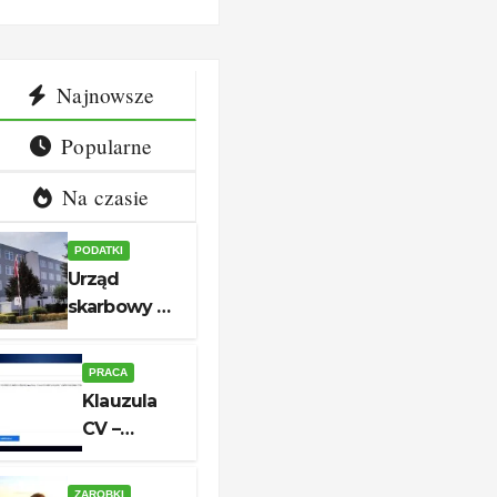
iny i
aplikacji
takt
Najnowsze
Popularne
Na czasie
PODATKI
Urząd
skarbowy w
Białogardzie
– adres,
PRACA
godziny i
Klauzula
kontakt
CV –
aktualny
wzór do
ZAROBKI