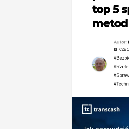
top 5 
metod
Autor:
CZE 1
#Bezpi
#Rzete
#Spraw
#Techno