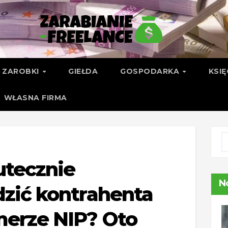
ZAROBKI
GIEŁDA
GOSPODARKA
KSI
WŁASNA FIRMA
utecznie
N
zić kontrahenta
erze NIP? Oto