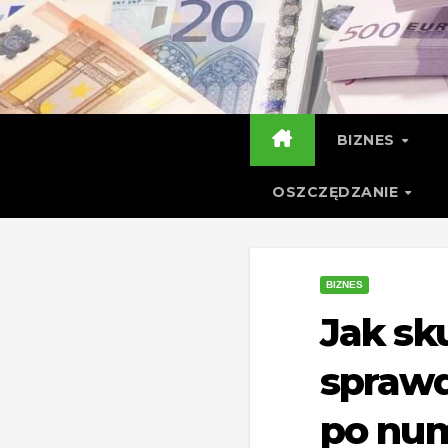
Skip
to
content
BIZNES
OSZCZĘDZANIE
BIZNES
Jak sk
sprawd
po num