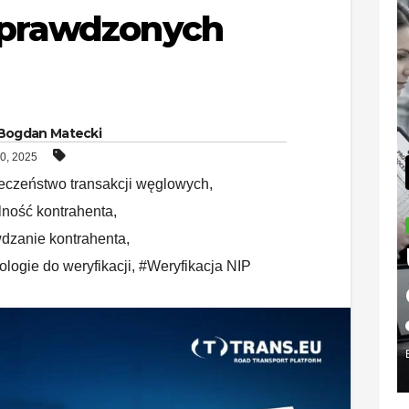
sprawdzonych
Bogdan Matecki
0, 2025
eczeństwo transakcji węglowych
,
lność kontrahenta
,
PODATKI
dzanie kontrahenta
,
Urz
logie do weryfikacji
,
#Weryfikacja NIP
ska
w
2026-0
Biał
BOGDAN 
e – 