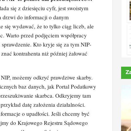
dI
t
Li
ada się z dziesięciu cyfr, jest swoistym
n
n
a drzwi do informacji o danym
k
 się wydawać, że to tylko ciąg liczb, ale
ic. Warto przed podjęciem współpracy
 sprawdzenie. Kto kryje się za tym NIP-
znać kontrahenta niż później żałować
Z
NIP, możemy odkryć prawdziwe skarby.
icznych baz danych, jak Portal Podatkowy
przeszukiwanie skarbca. Odkryjemy tam
 przykład datę założenia działalności.
formacje o upadłości. Jeśli chcemy być
yjmy do Krajowego Rejestru Sądowego