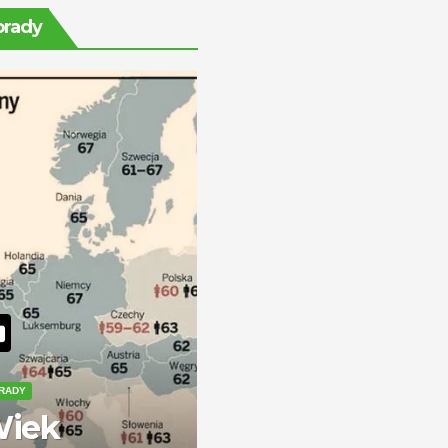
ile można
orady
zarobić?
RADY
iek