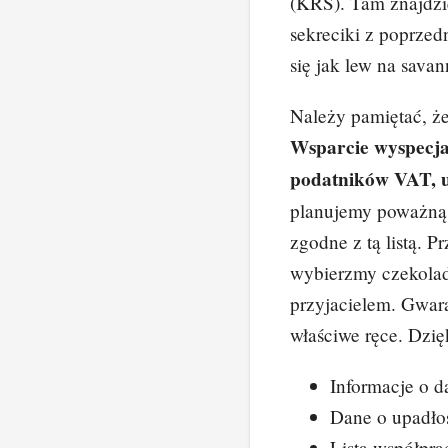
(KRS). Tam znajdz
sekreciki z poprzed
się jak lew na savan
Należy pamiętać, że 
Wsparcie wyspecjal
podatników VAT, u
planujemy poważną 
zgodne z tą listą. 
wybierzmy czekoladę
przyjacielem. Gwara
właściwe ręce. Dzi
Informacje o d
Dane o upadłoś
Lista współpr