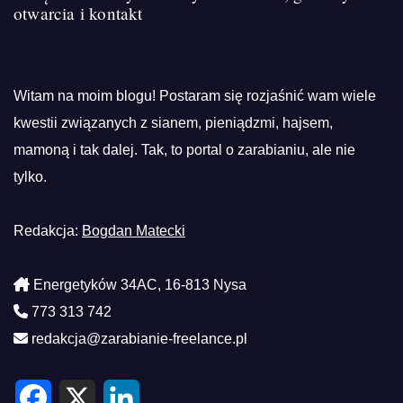
otwarcia i kontakt
Witam na moim blogu! Postaram się rozjaśnić wam wiele
kwestii związanych z sianem, pieniądzmi, hajsem,
mamoną i tak dalej. Tak, to portal o zarabianiu, ale nie
tylko.
Redakcja:
Bogdan Matecki
Energetyków 34AC, 16-813 Nysa
773 313 742
redakcja@zarabianie-freelance.pl
F
X
L
a
i