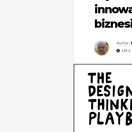
innow
biznes
Autor:
LIS 1,