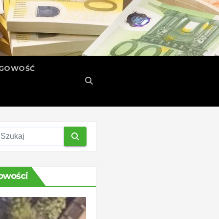
ĘGOWOŚĆ
owości