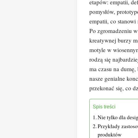
etapów: empatii, d
pomysłów, prototyp
empatii, co stanow
Po zgromadzeniu ws
kreatywnej burzy m
motyle w wiosenny
rodzą się najbardzi
ma czasu na dumę, b
nasze genialne konc
przekonać się, co d
Spis treści
Nie tylko dla des
Przykłady zastoso
produktów