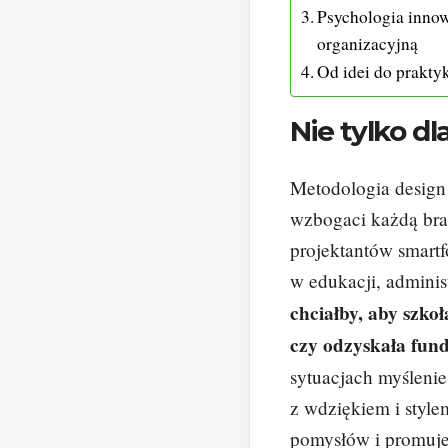
Psychologia innow
organizacyjną
Od idei do prakty
Nie tylko d
Metodologia design 
wzbogaci każdą bran
projektantów smar
w edukacji, admini
chciałby, aby szkoł
czy odzyskała fun
sytuacjach myślenie
z wdziękiem i style
pomysłów i promuje