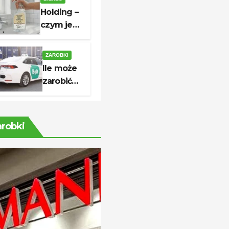
do której
Holding –
czynne są
czym jest,
sklepy?
jak działa
i kiedy
ZAROBKI
warto go
Ile może
utworzyć?
zarobić
kierowca
Bolt?
Stawki,
arobki
koszty i
realny
dochód