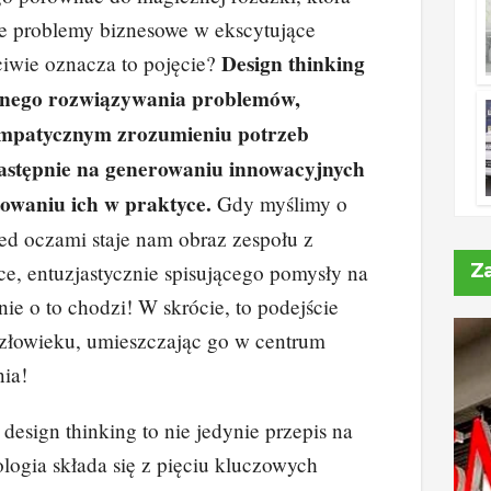
n
n
 problemy biznesowe w ekscytujące
k
Design thinking
iwie oznacza to pojęcie?
wnego rozwiązywania problemów,
 empatycznym zrozumieniu potrzeb
następnie na generowaniu innowacyjnych
owaniu ich w praktyce.
Gdy myślimy o
zed oczami staje nam obraz zespołu z
Z
e, entuzjastycznie spisującego pomysły na
nie o to chodzi! W skrócie, to podejście
człowieku, umieszczając go w centrum
nia!
design thinking to nie jedynie przepis na
logia składa się z pięciu kluczowych