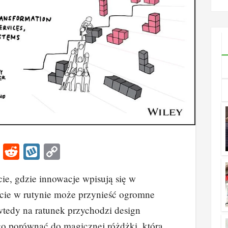
ile wyno
Li
R
W
C
n
e
yk
o
ie, gdzie innowacje wpisują się w
k
d
o
p
ecie w rutynie może przynieść ogromne
e
di
p
y
 wtedy na ratunek przychodzi design
dI
t
Li
o porównać do magicznej różdżki, która