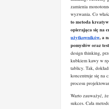
o
zamienia monotonne
o
wyzwania. Co właśc
k
to metoda kreaty
opierająca się na
użytkowników
, a 
pomysłów oraz test
design thinking, pr
kubkiem kawy w ręc
tablicy. Tak, dokład
koncentruje się na 
procesu projektowa
Warto zauważyć, że 
sukces. Cała metodo