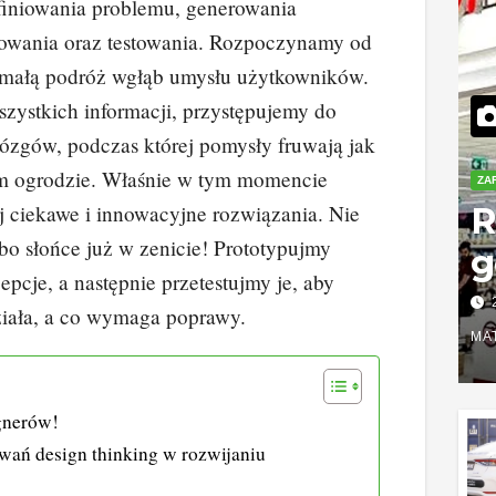
efiniowania problemu, generowania
owania oraz testowania. Rozpoczynamy od
i małą podróż wgłąb umysłu użytkowników.
zystkich informacji, przystępujemy do
ózgów, podczas której pomysły fruwają jak
m ogrodzie. Właśnie w tym momencie
ZA
R
ej ciekawe i innowacyjne rozwiązania. Nie
o słońce już w zenicie! Prototypujmy
g
epcje, a następnie przetestujmy je, aby
o
ziała, a co wymaga poprawy.
w
MA
k
ignerów!
s
wań design thinking w rozwijaniu