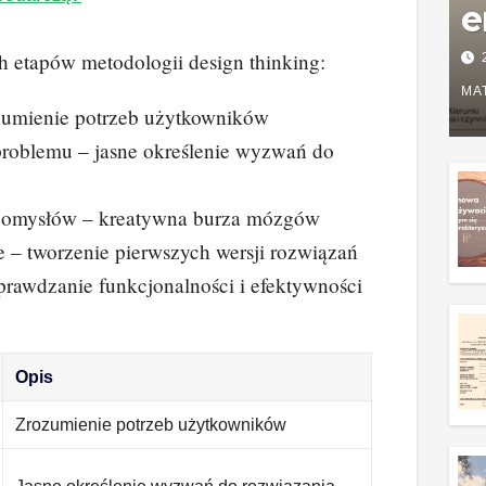
e
P
h etapów metodologii design thinking:
w
MA
zumienie potrzeb użytkowników
g
problemu – jasne określenie wyzwań do
z
pomysłów – kreatywna burza mózgów
 – tworzenie pierwszych wersji rozwiązań
prawdzanie funkcjonalności i efektywności
Opis
Zrozumienie potrzeb użytkowników