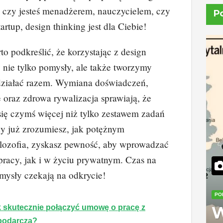
, czy jesteś menadżerem, nauczycielem, czy
P
tartup, design thinking jest dla Ciebie!
o podkreślić, że korzystając z design
 nie tylko pomysły, ale także tworzymy
 działać razem. Wymiana doświadczeń,
 oraz zdrowa rywalizacja sprawiają, że
 się czymś więcej niż tylko zestawem zadań
y już zrozumiesz, jak potężnym
filozofia, zyskasz pewność, aby wprowadzać
racy, jak i w życiu prywatnym. Czas na
mysły czekają na odkrycie!
PO
 skutecznie połączyć umowę o pracę z
W
spodarczą?