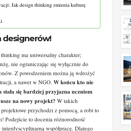
acji: Jak design thinking zmienia kulturę
ki
la designerów!
thinking ma uniwersalny charakter;
żę, nie ograniczając się wyłącznie do
tfonów. Z powodzeniem można ją wdrożyć
W końcu kto nie
stracji, a nawet w NGO.
a stała się bardziej przyjazna uczniom
dusze na nowy projekt?
W takich
 projektowe przychodzi z pomocą, a robi to
m! Podejście to docenia różnorodność
 interdyscyplinarną współpracę. Dlatego