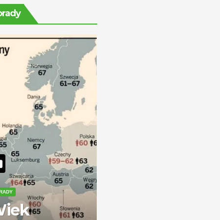
rentę na stałe?
orady
RADY
iek