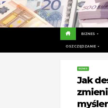
Skip
to
content
BIZNES
OSZCZĘDZANIE
BIZNES
Jak de
zmieni
myślen