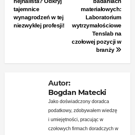
hejnalista? Odkryj
badaniach
e
e
e
di
p
y
wpisu
tajemnice
materiałowych:
b
st
dI
t
Li
wynagrodzeń w tej
Laboratorium
o
n
n
niezwykłej profesji!
wytrzymałościowe
o
k
Tenslab na
k
czołowej pozycji w
branży
Autor:
Bogdan Matecki
Jako doświadczony doradca
podatkowy, zdobywałem wiedzę
i umiejętności, pracując w
czołowych firmach doradczych w