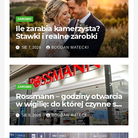
ZAROBKI
Ile zarabia kamerzysta?
Stawki i realne zarobki
SIE 7, 2026
BOGDAN MATECKI
ZAROBKI
Rossmann – godziny otwarcia
w wigilię: do której czynne są
sklepy?
SIE 6, 2026
BOGDAN MATECKI