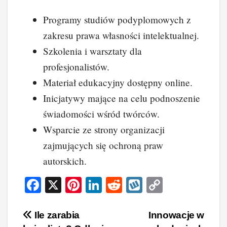
Programy studiów podyplomowych z
zakresu prawa własności intelektualnej.
Szkolenia i warsztaty dla
profesjonalistów.
Materiał edukacyjny dostępny online.
Inicjatywy mające na celu podnoszenie
świadomości wśród twórców.
Wsparcie ze strony organizacji
zajmujących się ochroną praw
autorskich.
F
X
Pi
Li
R
W
C
a
nt
n
e
yk
o
c
er
k
d
o
p
Nawigacja
Ile zarabia
Innowacje w