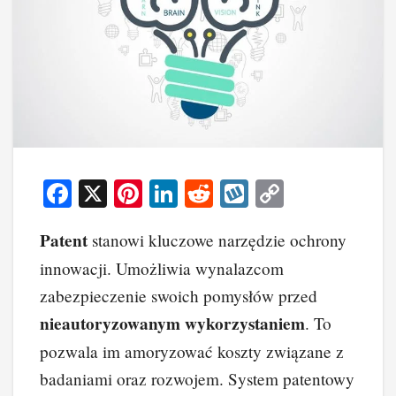
F
X
Pi
Li
R
W
C
a
nt
n
e
yk
o
Patent
stanowi kluczowe narzędzie ochrony
c
er
k
d
o
p
innowacji. Umożliwia wynalazcom
e
e
e
di
p
y
zabezpieczenie swoich pomysłów przed
b
st
dI
t
Li
nieautoryzowanym wykorzystaniem
. To
o
n
n
pozwala im amoryzować koszty związane z
o
k
badaniami oraz rozwojem. System patentowy
k