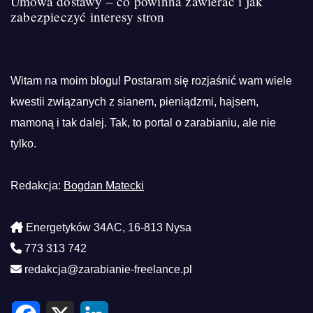
Umowa dostawy – co powinna zawierać i jak
zabezpieczyć interesy stron
Witam na moim blogu! Postaram się rozjaśnić wam wiele
kwestii związanych z sianem, pieniądzmi, hajsem,
mamoną i tak dalej. Tak, to portal o zarabianiu, ale nie
tylko.
Redakcja:
Bogdan Matecki
Energetyków 34AC, 16-813 Nysa
773 313 742
redakcja@zarabianie-freelance.pl
F
X
L