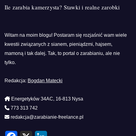
Ile zarabia kamerzysta? Stawki i realne zarobki
Witam na moim blogu! Postaram się rozjaśnić wam wiele
kwestii związanych z sianem, pieniądzmi, hajsem,
mamoną i tak dalej. Tak, to portal o zarabianiu, ale nie
tylko.
Redakcja:
Bogdan Matecki
Energetyków 34AC, 16-813 Nysa
773 313 742
redakcja@zarabianie-freelance.pl
F
X
L