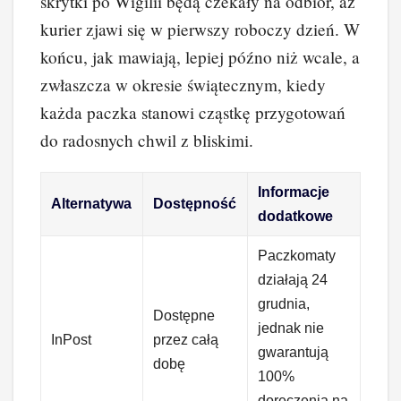
skrytki po Wigilii będą czekały na odbiór, aż
kurier zjawi się w pierwszy roboczy dzień. W
końcu, jak mawiają, lepiej późno niż wcale, a
zwłaszcza w okresie świątecznym, kiedy
każda paczka stanowi cząstkę przygotowań
do radosnych chwil z bliskimi.
Informacje
Alternatywa
Dostępność
dodatkowe
Paczkomaty
działają 24
grudnia,
Dostępne
jednak nie
InPost
przez całą
gwarantują
dobę
100%
doręczenia na