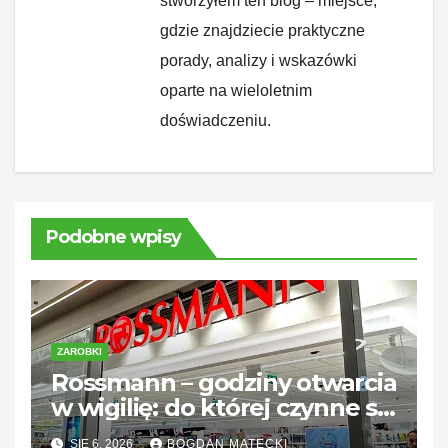
stworzyłem ten blog – miejsce,
gdzie znajdziecie praktyczne
porady, analizy i wskazówki
oparte na wieloletnim
doświadczeniu.
Podobne wpisy
ZAROBKI
Rossmann – godziny otwarcia
w wigilię: do której czynne są
sklepy?
SIE 6, 2026
BOGDAN MATECKI