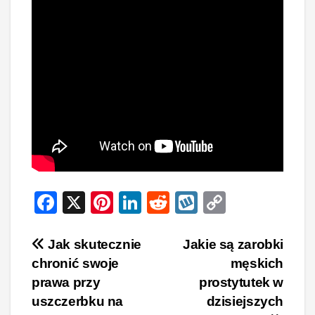
F
X
Pi
Li
R
W
C
a
nt
n
e
yk
o
c
er
k
d
o
p
Nawigacja
Jak skutecznie
Jakie są zarobki
chronić swoje
męskich
e
e
e
di
p
y
wpisu
prawa przy
prostytutek w
b
st
dI
t
Li
uszczerbku na
dzisiejszych
o
n
n