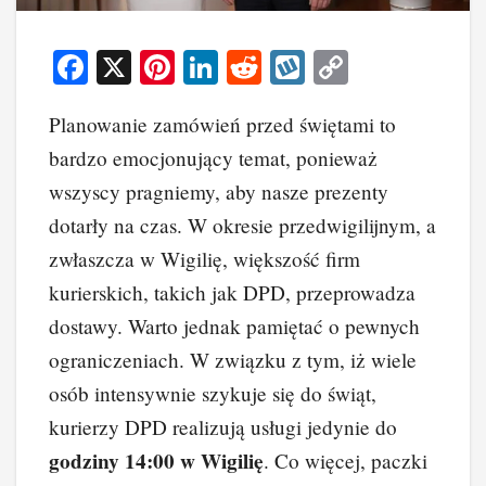
F
X
Pi
Li
R
W
C
a
nt
n
e
yk
o
Planowanie zamówień przed świętami to
c
er
k
d
o
p
bardzo emocjonujący temat, ponieważ
e
e
e
di
p
y
wszyscy pragniemy, aby nasze prezenty
b
st
dI
t
Li
dotarły na czas. W okresie przedwigilijnym, a
o
n
n
zwłaszcza w Wigilię, większość firm
o
k
kurierskich, takich jak DPD, przeprowadza
k
dostawy. Warto jednak pamiętać o pewnych
ograniczeniach. W związku z tym, iż wiele
osób intensywnie szykuje się do świąt,
kurierzy DPD realizują usługi jedynie do
godziny 14:00 w Wigilię
. Co więcej, paczki