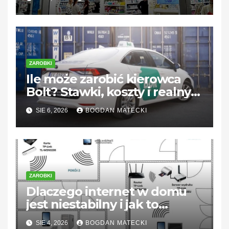
ZAROBKI
Ile może zarobić kierowca
Bolt? Stawki, koszty i realny
dochód
SIE 6, 2026
BOGDAN MATECKI
ZAROBKI
Dlaczego internet w domu
jest niestabilny i jak to
naprawić
SIE 4, 2026
BOGDAN MATECKI