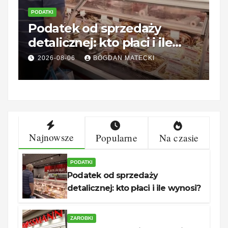
PODATKI
Z
Podatek od sprzedaży
R
detalicznej: kto płaci i ile
o
wynosi?
c
2026-08-06
BOGDAN MATECKI
Najnowsze
Popularne
Na czasie
PODATKI
Podatek od sprzedaży
detalicznej: kto płaci i ile wynosi?
ZAROBKI