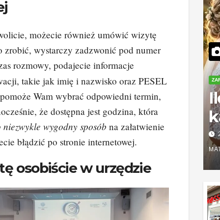
ej
olicie, możecie również umówić wizytę
to zrobić, wystarczy zadzwonić pod numer
zas rozmowy, podajecie informacje
acji, takie jak imię i nazwisko oraz PESEL
ZA
I
t pomoże Wam wybrać odpowiedni termin,
ocześnie, że dostępna jest godzina, która
k
o niezwykle wygodny sposób
na załatwienie
S
cie błądzić po stronie internetowej.
r
MA
ę osobiście w urzędzie
z