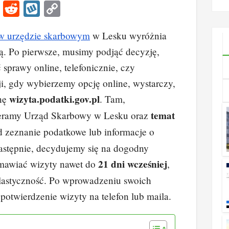
Li
R
W
C
go
n
e
yk
o
ko
w urzędzie skarbowym
w Lesku wyróżnia
k
d
o
p
dą. Po pierwsze, musimy podjąć decyzję,
e
di
p
y
 sprawy online, telefonicznie, czy
dI
t
Li
ji, gdy wybierzemy opcję online, wystarczy,
n
n
wizyta.podatki.gov.pl
onę
. Tam,
k
temat
ieramy Urząd Skarbowy w Lesku oraz
d zeznanie podatkowe lub informacje o
astępnie, decydujemy się na dogodny
21 dni wcześniej
mawiać wizyty nawet do
,
lastyczność. Po wprowadzeniu swoich
otwierdzenie wizyty na telefon lub maila.