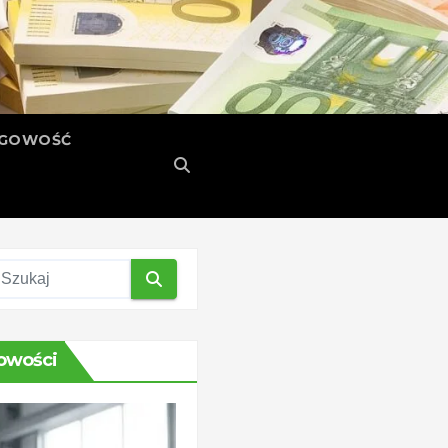
ĘGOWOŚĆ
owości