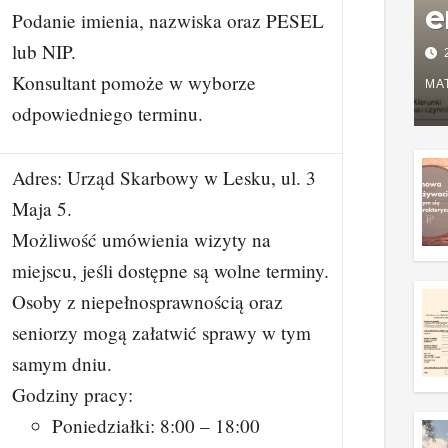
e
Podanie imienia, nazwiska oraz PESEL
P
lub NIP.
Konsultant pomoże w wyborze
w
MA
odpowiedniego terminu.
g
z
Adres: Urząd Skarbowy w Lesku, ul. 3
Maja 5.
Możliwość umówienia wizyty na
miejscu, jeśli dostępne są wolne terminy.
Osoby z niepełnosprawnością oraz
seniorzy mogą załatwić sprawy w tym
samym dniu.
Godziny pracy:
Poniedziałki: 8:00 – 18:00