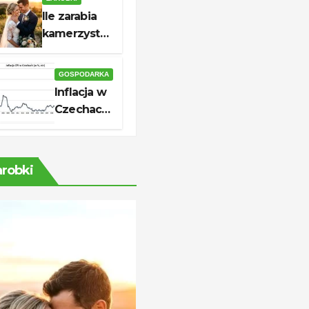
skutecznej
Ile zarabia
aplikacji
kamerzysta?
Stawki i
realne
GOSPODARKA
zarobki
Inflacja w
Czechach
2026: ile
wynosi i
co
arobki
oznacza
dla cen?