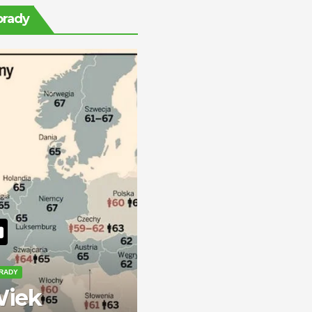
ile można
orady
zarobić?
RADY
iek