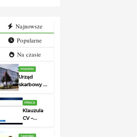
dziny i
aplikacji
ntakt
Najnowsze
Popularne
Na czasie
PODATKI
Urząd
skarbowy w
Białogardzie
– adres,
PRACA
godziny i
Klauzula
kontakt
CV –
aktualny
wzór do
ZAROBKI