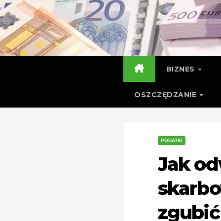
Skip
to
content
BIZNES
OSZCZĘDZANIE
PODATKI
Jak od
skarbo
zgubić