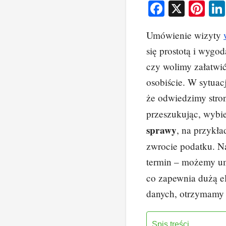
F
X
Pi
a
nt
Umówienie wizyty
c
er
się prostotą i wygo
e
e
czy wolimy załatwić
b
st
osobiście. W sytuac
o
że odwiedzimy str
o
przeszukując, wyb
k
sprawy
, na przykła
zwrocie podatku. N
termin – możemy u
co zapewnia dużą e
danych, otrzymamy p
Spis treści