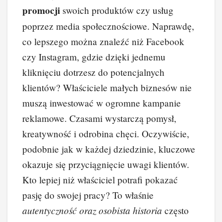
b
st
dI
t
Li
promocji
swoich produktów czy usług
o
n
n
poprzez media społecznościowe. Naprawdę,
o
k
co lepszego można znaleźć niż Facebook
k
czy Instagram, gdzie dzięki jednemu
kliknięciu dotrzesz do potencjalnych
klientów? Właściciele małych biznesów nie
muszą inwestować w ogromne kampanie
reklamowe. Czasami wystarczą pomysł,
kreatywność i odrobina chęci. Oczywiście,
podobnie jak w każdej dziedzinie, kluczowe
okazuje się przyciągnięcie uwagi klientów.
Kto lepiej niż właściciel potrafi pokazać
pasję do swojej pracy? To właśnie
autentyczność oraz osobista historia
często