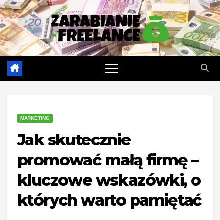
Skip
to
content
MARKETING
Jak skutecznie
promować małą firmę –
kluczowe wskazówki, o
których warto pamiętać