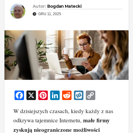
Autor:
Bogdan Matecki
GRU 11, 2025
F
X
Pi
Li
R
W
C
a
nt
n
e
yk
o
W dzisiejszych czasach, kiedy każdy z nas
c
er
k
d
o
p
małe firmy
odkrywa tajemnice Internetu,
e
e
e
di
p
y
zyskują nieograniczone możliwości