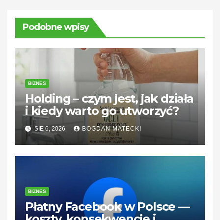
Podobne wpisy
BIZNES
Holding – czym jest, jak działa
i kiedy warto go utworzyć?
SIE 6, 2026
BOGDAN MATECKI
BIZNES
Płatny Facebook w Polsce —
koszty, konsekwencje i