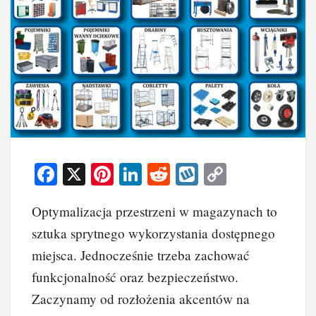
F
X
Pi
Li
R
W
C
a
nt
n
e
yk
o
Optymalizacja przestrzeni w magazynach to
c
er
k
d
o
p
sztuka sprytnego wykorzystania dostępnego
e
e
e
di
p
y
miejsca. Jednocześnie trzeba zachować
b
st
dI
t
Li
funkcjonalność oraz bezpieczeństwo.
o
n
n
Zaczynamy od rozłożenia akcentów na
o
k