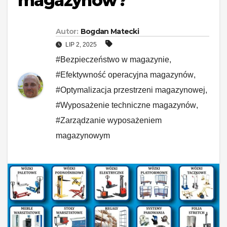
magazynów?
Autor:
Bogdan Matecki
LIP 2, 2025
#Bezpieczeństwo w magazynie
,
#Efektywność operacyjna magazynów
,
#Optymalizacja przestrzeni magazynowej
,
#Wyposażenie techniczne magazynów
,
#Zarządzanie wyposażeniem
magazynowym