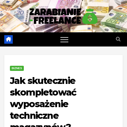
Skip
to
content
BIZNES
Jak skutecznie
skompletować
wyposażenie
techniczne