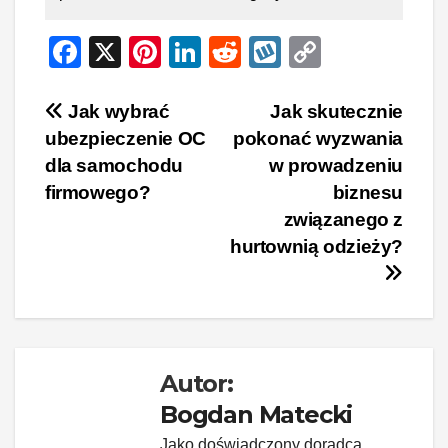
F
X
Pi
Li
R
W
C
a
nt
n
e
yk
o
c
er
k
d
o
p
Nawigacja
Jak wybrać
Jak skutecznie
ubezpieczenie OC
pokonać wyzwania
e
e
e
di
p
y
wpisu
dla samochodu
w prowadzeniu
b
st
dI
t
Li
firmowego?
biznesu
o
n
n
związanego z
o
k
hurtownią odzieży?
k
Autor:
Bogdan Matecki
Jako doświadczony doradca