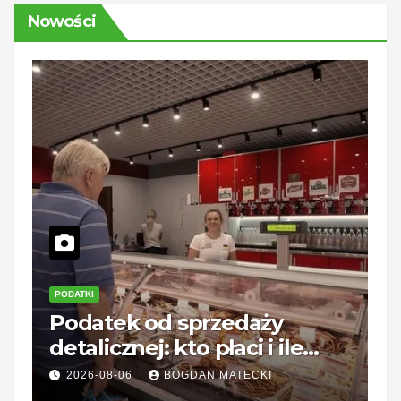
Nowości
PODATKI
Z
Podatek od sprzedaży
R
detalicznej: kto płaci i ile
o
wynosi?
c
2026-08-06
BOGDAN MATECKI