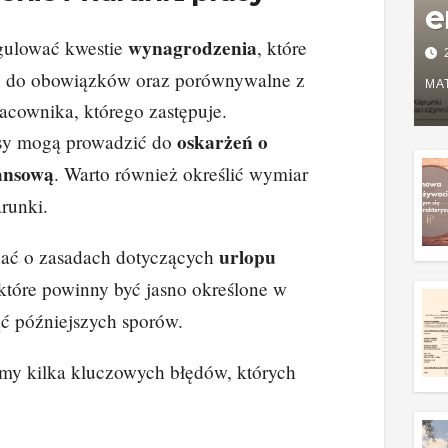
e
wynagrodzenia
ulować kwestie
, które
P
e do obowiązków oraz porównywalne z
w
MA
cownika, którego zastępuje.
g
oskarżeń o
isy mogą prowadzić do
z
ansową
. Warto również określić wymiar
runki.
urlopu
ać o zasadach dotyczących
 które powinny być jasno określone w
ć późniejszych sporów.
amy kilka kluczowych błędów, których