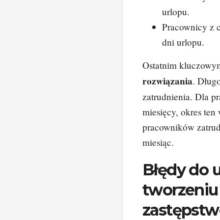
urlopu.
Pracownicy z c
dni urlopu.
Ostatnim kluczow
rozwiązania
. Dług
zatrudnienia. Dla p
miesięcy, okres ten
pracowników zatrud
miesiąc.
Błędy do u
tworzeni
zastępstw