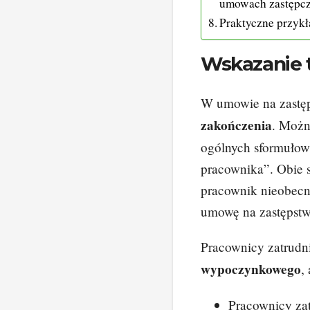
umowach zastępc
Praktyczne przyk
Wskazanie 
W umowie na zastęp
zakończenia
. Możn
ogólnych sformułow
pracownika”. Obie s
pracownik nieobecn
umowę na zastępstw
Pracownicy zatrudn
wypoczynkowego
,
Pracownicy zat