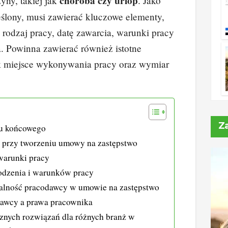
choroba czy urlop
yny, takiej jak
. Jako
dI
t
Li
ślony, musi zawierać kluczowe elementy,
n
n
, rodzaj pracy, datę zawarcia, warunki pracy
k
. Powinna zawierać również istotne
ak miejsce wykonywania pracy oraz wymiar
Z
nu końcowego
a przy tworzeniu umowy na zastępstwo
warunki pracy
odzenia i warunków pracy
ialność pracodawcy w umowie na zastępstwo
awcy a prawa pracownika
znych rozwiązań dla różnych branż w