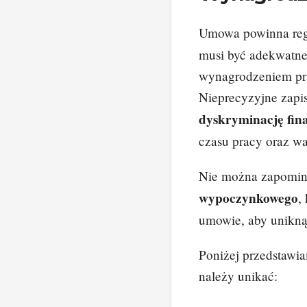
Umowa powinna reg
musi być adekwatn
wynagrodzeniem pra
Nieprecyzyjne zap
dyskryminację fin
czasu pracy oraz wa
Nie można zapomin
wypoczynkowego
,
umowie, aby unikną
Poniżej przedstawi
należy unikać: