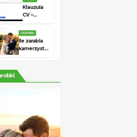
godziny i
Klauzula
kontakt
CV –
aktualny
wzór do
ZAROBKI
skutecznej
Ile zarabia
aplikacji
kamerzysta?
Stawki i
realne
zarobki
arobki