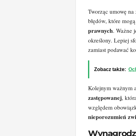
Tworząc umowę na z
błędów, które mogą
prawnych
. Ważne j
określony. Lepiej s
zamiast podawać ko
Zobacz także:
Oc
Kolejnym ważnym a
zastępowanej
, któ
względem obowiązk
nieporozumień zw
Wynagrodze