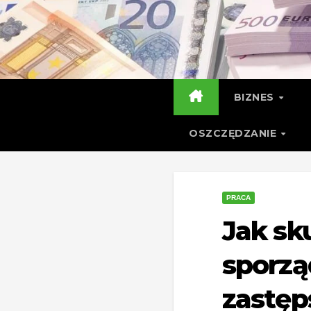
Skip
to
content
BIZNES
OSZCZĘDZANIE
PRACA
Jak sk
sporzą
zastęp