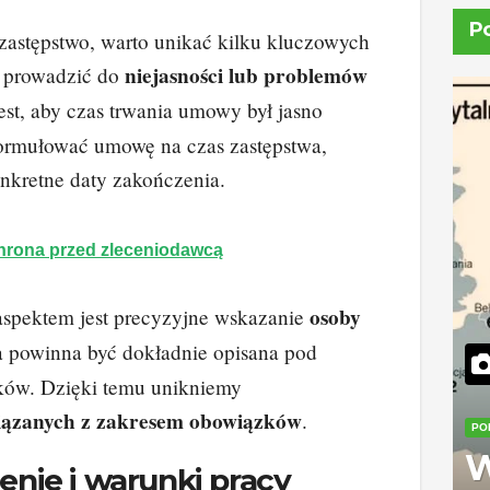
P
astępstwo, warto unikać kilku kluczowych
niejasności lub problemów
 prowadzić do
est, aby czas trwania umowy był jasno
formułować umowę na czas zastępstwa,
nkretne daty zakończenia.
hrona przed zleceniodawcą
osoby
spektem jest precyzyjne wskazanie
ra powinna być dokładnie opisana pod
ów. Dzięki temu unikniemy
iązanych z zakresem obowiązków
.
PO
W
nie i warunki pracy