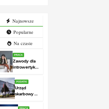
dla cen?
Najnowsze
Popularne
Na czasie
PRACA
Zawody dla
introwertyka
– 12
spokojnych
PODATKI
ścieżek
Urząd
kariery
skarbowy w
unerquicklich
Białogardzie
– adres,
PRACA