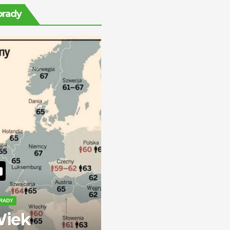
ile można
orady
zarobić?
RADY
iek