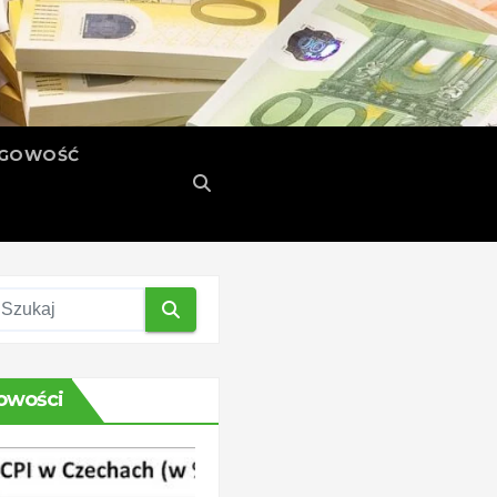
ĘGOWOŚĆ
owości