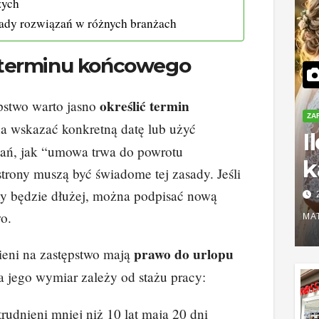
zych
łady rozwiązań w różnych branżach
terminu końcowego
określić termin
stwo warto jasno
ZA
a wskazać konkretną datę lub użyć
I
ań, jak “umowa trwa do powrotu
k
trony muszą być świadome tej zasady. Jeśli
S
y będzie dłużej, można podpisać nową
o.
r
MA
z
prawo do urlopu
ieni na zastępstwo mają
 a jego wymiar zależy od stażu pracy:
rudnieni mniej niż 10 lat mają 20 dni