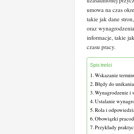
uzasadnionej przycz
b
st
umowa na czas okre
o
takie jak dane stron
o
oraz wynagrodzenia
k
informacje, takie j
czasu pracy.
Spis treści
Wskazanie termi
Błędy do unikani
Wynagrodzenie i 
Ustalanie wynagr
Rola i odpowiedz
Obowiązki pracod
Przykłady praktyc