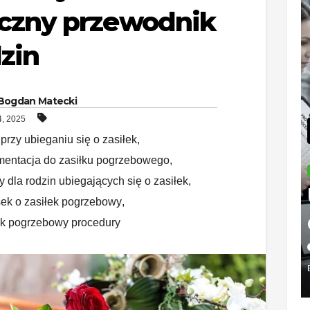
czny przewodnik
dzin
Bogdan Matecki
, 2025
przy ubieganiu się o zasiłek
,
entacja do zasiłku pogrzebowego
,
PODATKI
 dla rodzin ubiegających się o zasiłek
,
Urzą
ek o zasiłek pogrzebowy
,
skar
ek pogrzebowy procedury
w
2026-08-
Biało
BOGDAN MA
e – ad