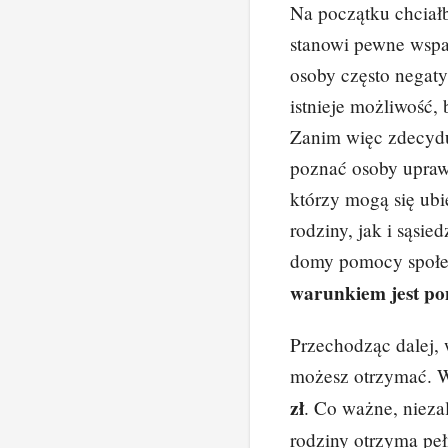
Na początku chciał
c
er
stanowi pewne wspar
e
e
osoby często negat
b
st
istnieje możliwość,
o
Zanim więc zdecydu
o
poznać osoby upraw
k
którzy mogą się ubi
rodziny, jak i sąsied
domy pomocy społec
warunkiem jest po
Przechodząc dalej, 
możesz otrzymać. 
zł
. Co ważne, nieza
rodziny otrzyma peł