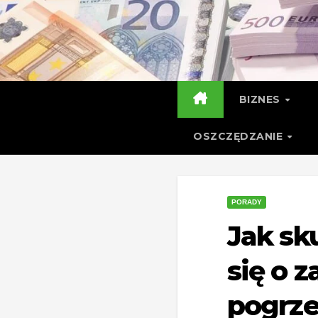
Skip
to
content
BIZNES
OSZCZĘDZANIE
PORADY
Jak sk
się o z
pogrz