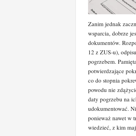
Zanim jednak zaczn
wsparcia, dobrze je
dokumentów. Rozpoc
12 z ZUS-u), odpis
pogrzebem. Pamięta
potwierdzające po
co do stopnia pokrew
powodu nie zdążyci
daty pogrzebu na ic
udokumentować. Nie
ponieważ nawet w 
wiedzieć, z kim maj