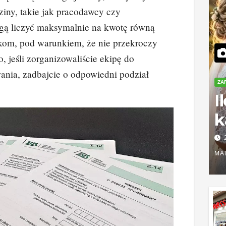
dziny, takie jak pracodawcy czy
ą liczyć maksymalnie na kwotę równą
om, pod warunkiem, że nie przekroczy
, jeśli zorganizowaliście ekipę do
ania, zadbajcie o odpowiedni podział
ZA
I
k
S
r
MA
z