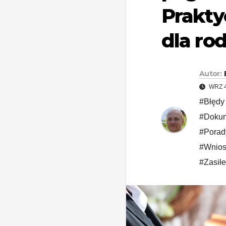
Prakty
dla ro
Autor:
WRZ 4
#Błędy 
#Dokum
#Porady
#Wnios
#Zasił