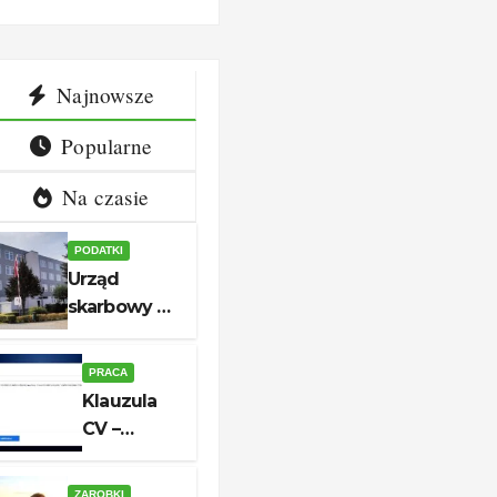
ny i
aplikacji
akt
Najnowsze
Popularne
Na czasie
PODATKI
Urząd
skarbowy w
Białogardzie
– adres,
PRACA
godziny i
Klauzula
kontakt
CV –
aktualny
wzór do
ZAROBKI