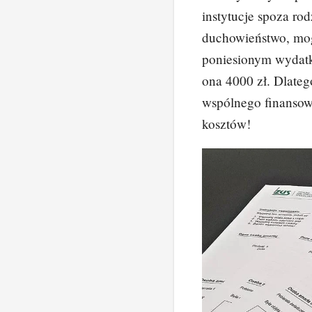
instytucje spoza ro
duchowieństwo, mog
poniesionym wydatk
ona 4000 zł. Dlatego
wspólnego finansow
kosztów!