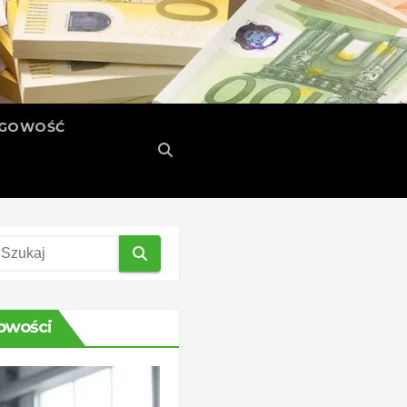
ĘGOWOŚĆ
owości