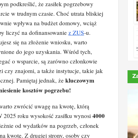
bym podkreślić, że zasiłek pogrzebowy
k
d
o
p
cie w trudnym czasie. Choć utrata bliskiej
e
di
p
y
ywnie wpływa na budżet domowy, wciąż
dI
t
Li
 by liczyć na dofinansowanie
z ZUS
-u.
n
n
jesz się na złożenie wniosku, warto
k
nione do jego uzyskania. Wśród tych,
egać o wsparcie, są zarówno członkowie
zi czy znajomi, a także instytucje, takie jak
Z
kluczowym
znej. Pamiętaj jednak, że
niesienie kosztów pogrzebu!
warto zwrócić uwagę na kwotę, którą
4000
W 2025 roku wysokość zasiłku wynosi
leżnie od wydatków na pogrzeb, członek
ną kwotę. Z drugiej strony, osoby czy