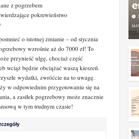
e
zane z pogrzebem
wierdzające pokrewieństwo
P
y
w
MA
g
omnieć o istotnej zmianie – od stycznia
pogrzebowy wzrośnie aż do 7000 zł! To
z
oże przynieść ulgę, chociaż część
b wciąż będzie obciążać waszą kieszeń.
rzyszłe wydatki, zwróćcie na to uwagę.
eży w odpowiednim przygotowaniu się na
nia, a zasiłek pogrzebowy może znacznie
nansową w tym trudnym czasie!
zczegóły