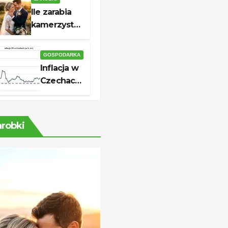
skutecznej
Ile zarabia
aplikacji
kamerzysta?
Stawki i
realne
GOSPODARKA
zarobki
Inflacja w
Czechach
2026: ile
wynosi i
co
arobki
oznacza
dla cen?