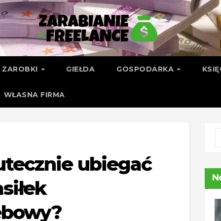
ZAROBKI
GIEŁDA
GOSPODARKA
KSI
WŁASNA FIRMA
utecznie ubiegać
N
asiłek
ebowy?