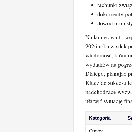
rachunki zwią
dokumenty pot
dowód osobist
Na koniec warto wsp
2026 roku zasiłek 
wiadomość, która m
wydatków na pogrze
Dlatego, planując p
Klucz do sukcesu l
nadchodzące wyzwa
ułatwić sytuację fi
Kategoria
S
Osoby