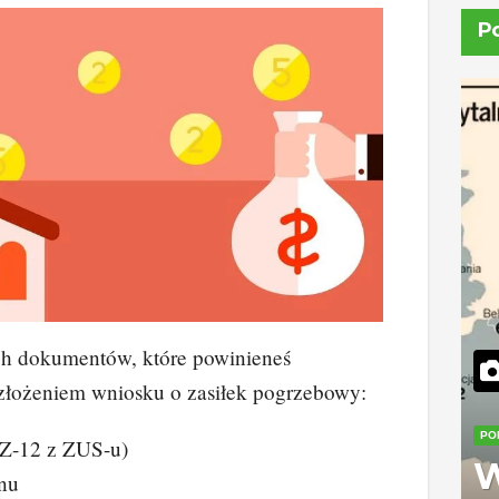
P
ych dokumentów, które powinieneś
złożeniem wniosku o zasiłek pogrzebowy:
PO
 Z-12 z ZUS-u)
W
onu