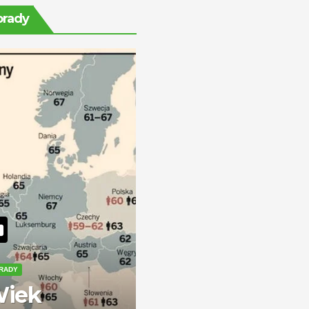
ile można
orady
zarobić?
RADY
iek