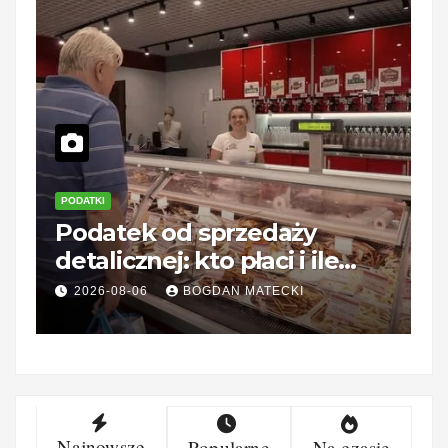
PODATKI
Z
Podatek od sprzedaży
R
detalicznej: kto płaci i ile
o
wynosi?
c
2026-08-06
BOGDAN MATECKI
Najnowsze
Popularne
Na czasie