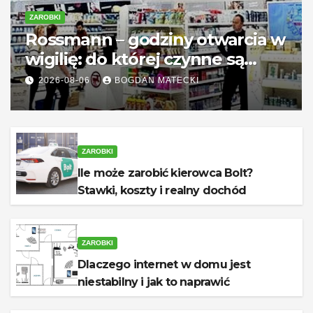
ZAROBKI
Rossmann – godziny otwarcia w
wigilię: do której czynne są
sklepy?
2026-08-06
BOGDAN MATECKI
ZAROBKI
Ile może zarobić kierowca Bolt?
Stawki, koszty i realny dochód
ZAROBKI
Dlaczego internet w domu jest
niestabilny i jak to naprawić