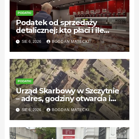
PODATKI
Podatek od sprzedaży
detalicznej: kto płaci i ile
wynosi?
SIE 6, 2026
BOGDAN MATECKI
PODATKI
Urząd Skarbowy w Szczytnie
– adres, godziny otwarcia i
kontakt
SIE 6, 2026
BOGDAN MATECKI