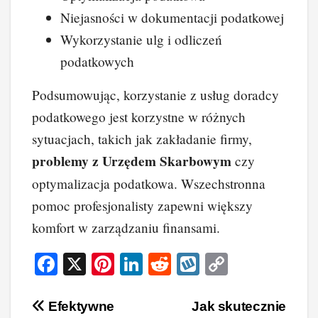
Niejasności w dokumentacji podatkowej
Wykorzystanie ulg i odliczeń
podatkowych
Podsumowując, korzystanie z usług doradcy
podatkowego jest korzystne w różnych
sytuacjach, takich jak zakładanie firmy,
problemy z Urzędem Skarbowym
czy
optymalizacja podatkowa. Wszechstronna
pomoc profesjonalisty zapewni większy
komfort w zarządzaniu finansami.
F
X
Pi
Li
R
W
C
a
nt
n
e
yk
o
c
er
k
d
o
p
Nawigacja
Efektywne
Jak skutecznie