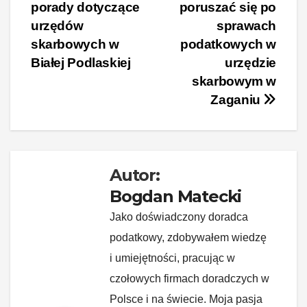
porady dotyczące
poruszać się po
e
e
e
di
p
y
wpisu
urzędów
sprawach
b
st
dI
t
Li
skarbowych w
podatkowych w
o
n
n
Białej Podlaskiej
urzędzie
o
k
skarbowym w
k
Zaganiu
Autor:
Bogdan Matecki
Jako doświadczony doradca
podatkowy, zdobywałem wiedzę
i umiejętności, pracując w
czołowych firmach doradczych w
Polsce i na świecie. Moja pasja