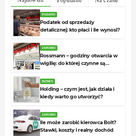
PODATKI
Podatek od sprzedaży
detalicznej: kto płaci i ile wynosi?
ZAROBKI
Rossmann – godziny otwarcia w
wigilię: do której czynne są
sklepy?
BIZNES
Holding – czym jest, jak działa i
kiedy warto go utworzyć?
ZAROBKI
Ile może zarobić kierowca Bolt?
Stawki, koszty i realny dochód