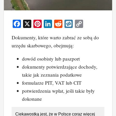
F
X
Pi
Li
R
W
C
a
nt
n
e
yk
o
Dokumenty, które warto zabrać ze sobą do
c
er
k
d
o
p
urzędu skarbowego, obejmują:
e
e
e
di
p
y
b
st
dI
t
Li
dowód osobisty lub paszport
o
n
n
dokumenty potwierdzające dochody,
o
k
takie jak zeznania podatkowe
k
formularze PIT, VAT lub CIT
potwierdzenia wpłat, jeśli takie były
dokonane
Ciekawostką jest, że w Polsce coraz więcej