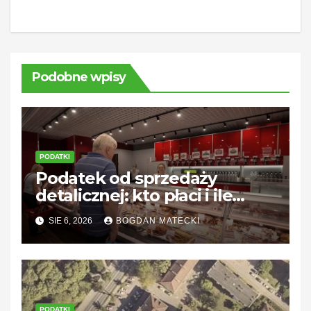
Podobne wpisy
PODATKI
Podatek od sprzedaży
detalicznej: kto płaci i ile
wynosi?
SIE 6, 2026
BOGDAN MATECKI
PODATKI