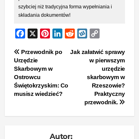
szybciej niż tradycyjna forma wypełniania i
składania dokumentów!
F
X
Pi
Li
R
W
C
a
nt
n
e
yk
o
c
er
k
d
o
p
Nawigacja
Przewodnik po
Jak załatwić sprawy
Urzędzie
w pierwszym
e
e
e
di
p
y
wpisu
Skarbowym w
urzędzie
b
st
dI
t
Li
Ostrowcu
skarbowym w
o
n
n
Świętokrzyskim: Co
Rzeszowie?
o
k
musisz wiedzieć?
Praktyczny
k
przewodnik.
Autor: