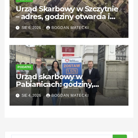
Urząd Skarbowy w Szczytnie
– adres, godziny otwarcia i
kontakt
SIE 6, 2026
BOGDAN MATECKI
PODATKI
Urząd skarbowy w
Pabianicach: godziny,
kontakt i usługi dla
SIE 4, 2026
BOGDAN MATECKI
podatników