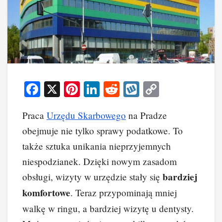
F
X
Pi
Li
R
W
C
a
nt
n
e
yk
o
Praca
Urzędu Skarbowego
na Pradze
c
er
k
d
o
p
obejmuje nie tylko sprawy podatkowe. To
e
e
e
di
p
y
także sztuka unikania nieprzyjemnych
b
st
dI
t
Li
niespodzianek. Dzięki nowym zasadom
o
n
n
bardziej
obsługi, wizyty w urzędzie stały się
o
k
komfortowe
. Teraz przypominają mniej
k
walkę w ringu, a bardziej wizytę u dentysty.