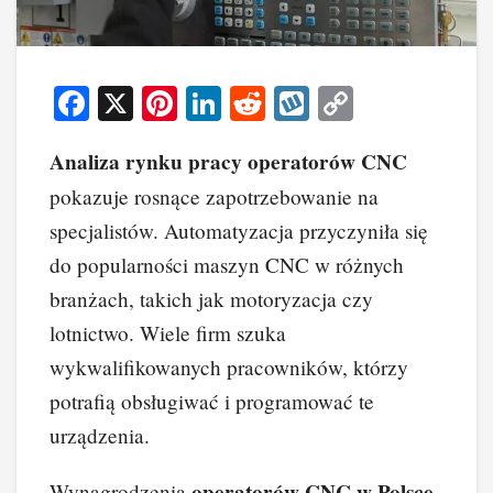
F
X
Pi
Li
R
W
C
a
nt
n
e
yk
o
Analiza rynku pracy operatorów CNC
c
er
k
d
o
p
pokazuje rosnące zapotrzebowanie na
e
e
e
di
p
y
specjalistów. Automatyzacja przyczyniła się
b
st
dI
t
Li
do popularności maszyn CNC w różnych
o
n
n
branżach, takich jak motoryzacja czy
o
k
lotnictwo. Wiele firm szuka
k
wykwalifikowanych pracowników, którzy
potrafią obsługiwać i programować te
urządzenia.
operatorów CNC w Polsce
Wynagrodzenia