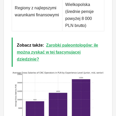
Wielkopolska
Regiony z najlepszymi
(średnie pensje
warunkami finansowymi
powyżej 8 000
PLN brutto)
Zobacz także:
Zarobki paleontologów: ile
można zyskać w tej fascynującej
dziedzinie?