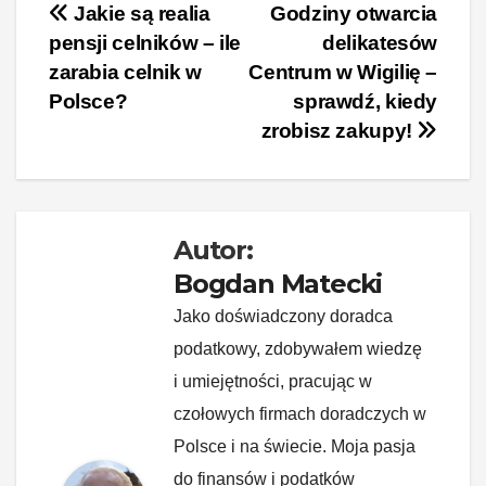
c
er
k
d
o
p
Nawigacja
Jakie są realia
Godziny otwarcia
pensji celników – ile
delikatesów
e
e
e
di
p
y
wpisu
zarabia celnik w
Centrum w Wigilię –
b
st
dI
t
Li
Polsce?
sprawdź, kiedy
o
n
n
zrobisz zakupy!
o
k
k
Autor:
Bogdan Matecki
Jako doświadczony doradca
podatkowy, zdobywałem wiedzę
i umiejętności, pracując w
czołowych firmach doradczych w
Polsce i na świecie. Moja pasja
do finansów i podatków