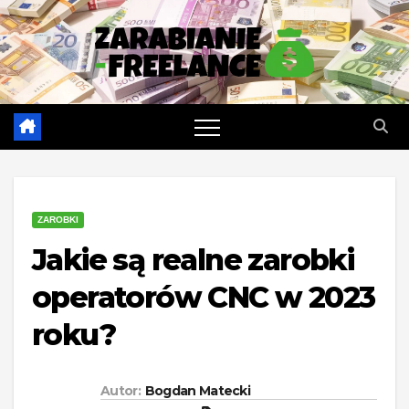
Skip
to
content
ZAROBKI
Jakie są realne zarobki
operatorów CNC w 2023
roku?
Autor:
Bogdan Matecki