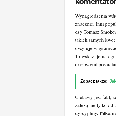
komentato
Wynagrodzenia wśró
znacznie. Inni popu
czy Tomasz Smokowsk
takich samych kwot
oscyluje w granica
To wskazuje na ogr
czołowymi postaciam
Zobacz także:
Jak
Ciekawy jest fakt,
zależą nie tylko od 
Piłka n
dyscypliny.