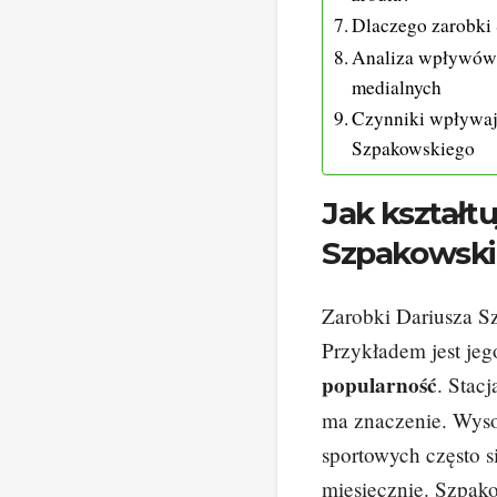
Dlaczego zarobki
Analiza wpływów 
medialnych
Czynniki wpływaj
Szpakowskiego
Jak kształtu
Szpakowsk
Zarobki Dariusza S
Przykładem jest jeg
popularność
. Stacj
ma znaczenie. Wys
sportowych często si
miesięcznie. Szpako