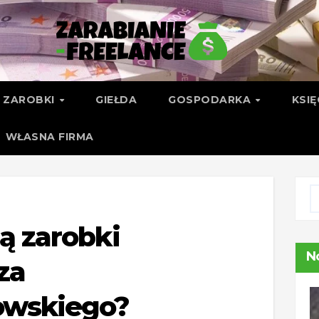
ZAROBKI
GIEŁDA
GOSPODARKA
KSI
WŁASNA FIRMA
są zarobki
N
za
owskiego?