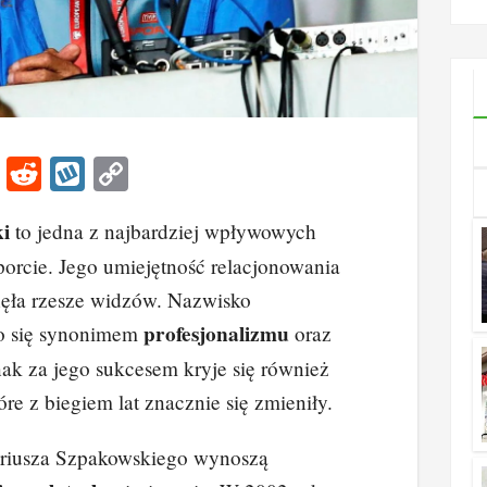
ile 
Li
R
W
C
n
e
yk
o
i
to jedna z najbardziej wpływowych
k
d
o
p
porcie. Jego umiejętność relacjonowania
e
di
p
y
ęła rzesze widzów. Nazwisko
dI
t
Li
profesjonalizmu
ło się synonimem
oraz
n
n
dnak za jego sukcesem kryje się również
k
re z biegiem lat znacznie się zmieniły.
ariusza Szpakowskiego wynoszą