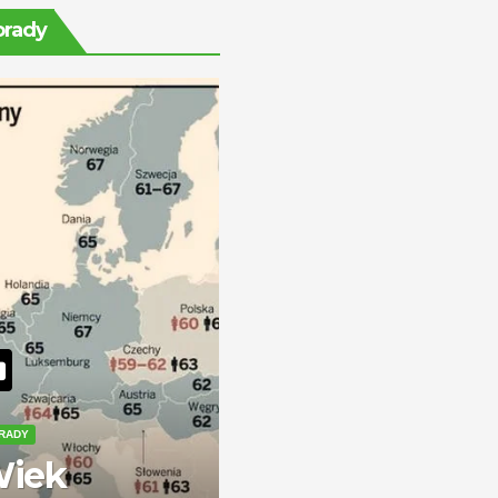
rentę na stałe?
orady
RADY
iek