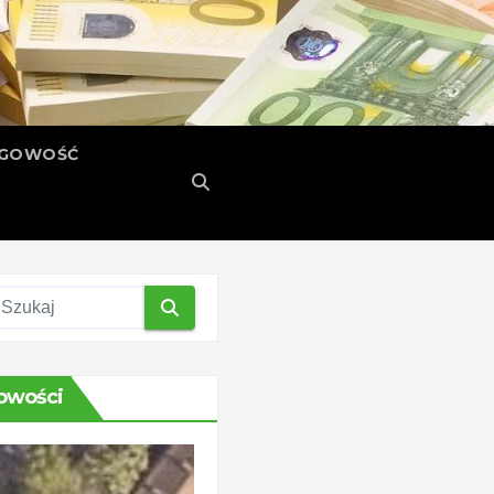
ĘGOWOŚĆ
owości