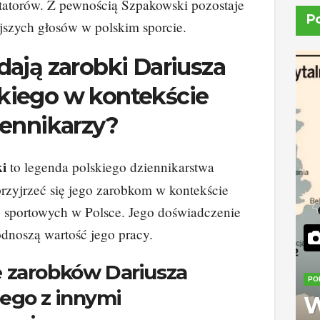
tatorów. Z pewnością Szpakowski pozostaje
P
jszych głosów w polskim sporcie.
ają zarobki Dariusza
iego w kontekście
iennikarzy?
i
to legenda polskiego dziennikarstwa
rzyjrzeć się jego zarobkom w kontekście
y sportowych w Polsce. Jego doświadczenie
dnoszą wartość jego pracy.
 zarobków Dariusza
PO
ego z innymi
W