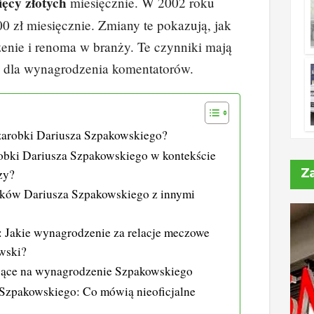
ięcy złotych
miesięcznie. W 2002 roku
00 zł miesięcznie. Zmiany te pokazują, jak
enie i renoma w branży. Te czynniki mają
 dla wynagrodzenia komentatorów.
ę zarobki Dariusza Szpakowskiego?
robki Dariusza Szpakowskiego w kontekście
Z
zy?
ków Dariusza Szpakowskiego z innymi
: Jakie wynagrodzenie za relacje meczowe
wski?
ące na wynagrodzenie Szpakowskiego
 Szpakowskiego: Co mówią nieoficjalne