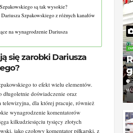
 Szpakowskiego są tak wysokie?
Dariusza Szpakowskiego z różnych kanałów
ące na wynagrodzenie Dariusza
ZA
ją się zarobki Dariusza
R
iego?
g
o
zpakowskiego to efekt wielu elementów.
w
MA
o długoletnie doświadczenie oraz
k
a telewizyjna, dla której pracuje, również
okie wynagrodzenie komentatorów
s
ęga kilkudziesięciu tysięcy złotych
wski, jako czołowy komentator piłkarski, z