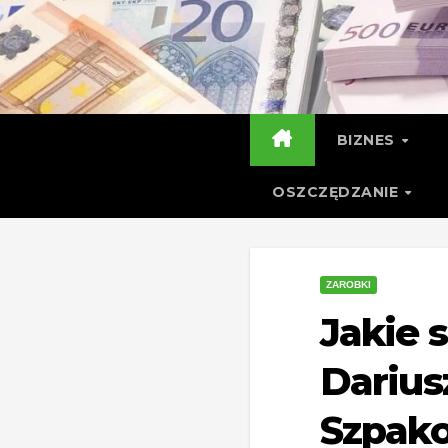
Skip
to
content
BIZNES
OSZCZĘDZANIE
ZAROBKI
Jakie 
Darius
Szpak