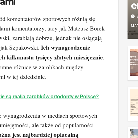
rami
e
P
d komentatorów sportowych różnią się
w
MA
larni komentatorzy, tacy jak Mateusz Borek
i, zarabiają dobrze, jednak nie osiągają
g
Ich wynagrodzenie
 jak Szpakowski.
z
ch kilkunastu tysięcy złotych miesięcznie
.
omne różnice w zarobkach między
i w tej dziedzinie.
ie są realia zarobków ortodonty w Polsce?
 że wynagrodzenia w mediach sportowych
umiejętności, ale także od popularności
ożna jest najbardziej opłacalną