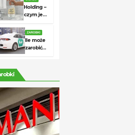
do której
Holding –
czynne są
czym jest,
sklepy?
jak działa
i kiedy
ZAROBKI
warto go
Ile może
utworzyć?
zarobić
kierowca
Bolt?
Stawki,
arobki
koszty i
realny
dochód