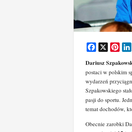
F
X
Pi
a
nt
Dariusz Szpakowsk
c
er
postaci w polskim s
e
e
wydarzeń przyciągn
b
st
Szpakowskiego sta
o
pasji do sportu. Je
o
temat dochodów, któ
k
Obecnie zarobki D