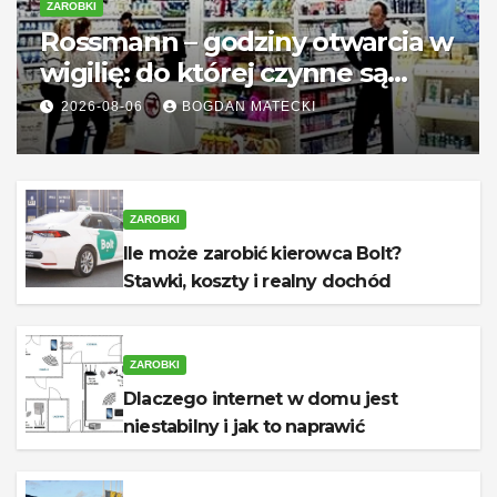
ZAROBKI
Rossmann – godziny otwarcia w
wigilię: do której czynne są
sklepy?
2026-08-06
BOGDAN MATECKI
ZAROBKI
Ile może zarobić kierowca Bolt?
Stawki, koszty i realny dochód
ZAROBKI
Dlaczego internet w domu jest
niestabilny i jak to naprawić