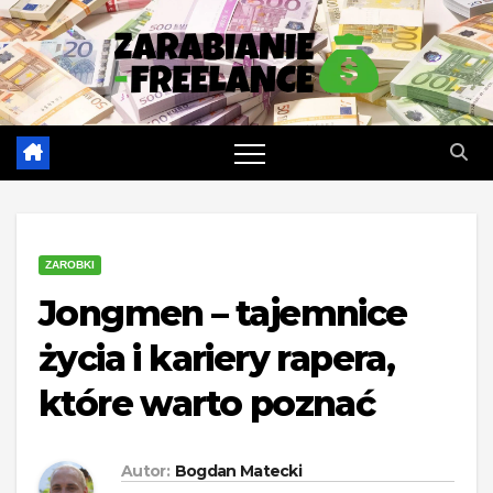
Skip
to
content
ZAROBKI
Jongmen – tajemnice
życia i kariery rapera,
które warto poznać
Autor:
Bogdan Matecki