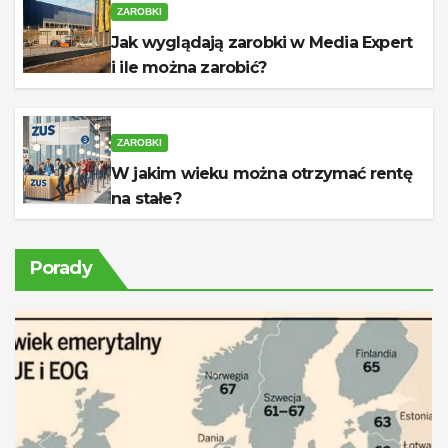
ZAROBKI
Jak wyglądają zarobki w Media Expert
i ile można zarobić?
ZAROBKI
W jakim wieku można otrzymać rentę
na stałe?
Porady