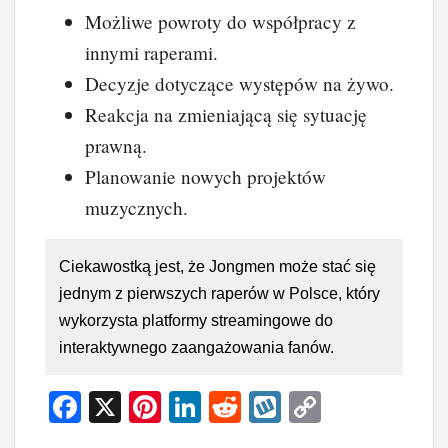
Możliwe powroty do współpracy z
innymi raperami.
Decyzje dotyczące występów na żywo.
Reakcja na zmieniającą się sytuację
prawną.
Planowanie nowych projektów
muzycznych.
Ciekawostką jest, że Jongmen może stać się
jednym z pierwszych raperów w Polsce, który
wykorzysta platformy streamingowe do
interaktywnego zaangażowania fanów.
F
X
Pi
Li
R
W
C
a
nt
n
e
yk
o