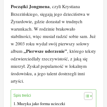
a
nt
n
e
yk
o
Początki Jongmena
, czyli Krystiana
c
er
k
d
o
p
Brzezińskiego, sięgają jego dzieciństwa w
e
e
e
di
p
y
Żyrardowie, gdzie dorastał w trudnych
b
st
dI
t
Li
warunkach. W rodzinie brakowało
o
n
n
stabilności, więc musiał radzić sobie sam. Już
o
k
w 2003 roku wydał swój pierwszy solowy
k
„Pierwsze uderzenie”
album
, którego teksty
odzwierciedlały rzeczywistość, z jaką się
mierzył. Zyskał popularność w lokalnym
środowisku, a jego talent dostrzegli inni
artyści.
Spis treści
Muzyka jako forma ucieczki