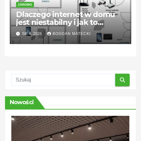
ZAROBKI
Dlaczego internet w domu
jest niestabilny i jak to
naprawić
SIE 4, 2026
BOGDAN MATECKI
Nowości