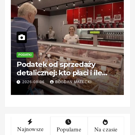
PODATKI
Z
Podatek od sprzedaży
R
detalicznej: kto płaci i ile
o
wynosi?
c
2026-08-06
BOGDAN MATECKI
Najnowsze
Popularne
Na czasie