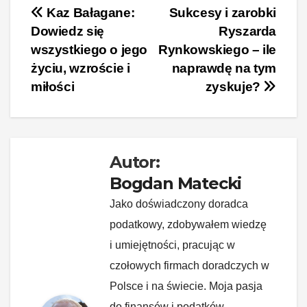
c
er
k
d
o
p
Nawigacja
Kaz Bałagane:
Sukcesy i zarobki
Dowiedz się
Ryszarda
e
e
e
di
p
y
wpisu
wszystkiego o jego
Rynkowskiego – ile
b
st
dI
t
Li
życiu, wzroście i
naprawdę na tym
o
n
n
miłości
zyskuje?
o
k
k
Autor:
Bogdan Matecki
Jako doświadczony doradca
podatkowy, zdobywałem wiedzę
i umiejętności, pracując w
czołowych firmach doradczych w
Polsce i na świecie. Moja pasja
do finansów i podatków