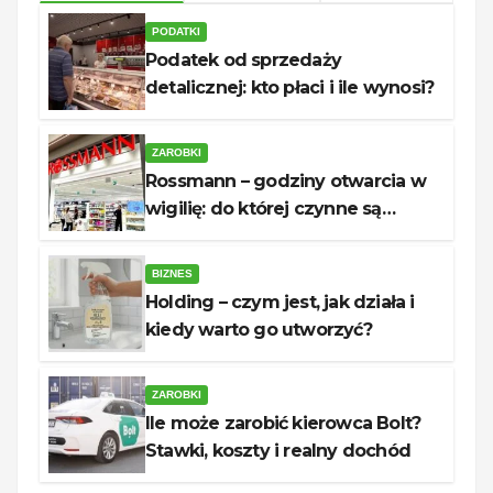
PODATKI
Podatek od sprzedaży
detalicznej: kto płaci i ile wynosi?
ZAROBKI
Rossmann – godziny otwarcia w
wigilię: do której czynne są
sklepy?
BIZNES
Holding – czym jest, jak działa i
kiedy warto go utworzyć?
ZAROBKI
Ile może zarobić kierowca Bolt?
Stawki, koszty i realny dochód