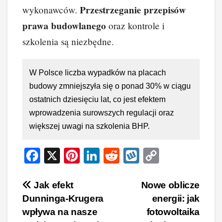
Przestrzeganie przepisów
wykonawców.
prawa budowlanego
oraz kontrole i
szkolenia są niezbędne.
W Polsce liczba wypadków na placach
budowy zmniejszyła się o ponad 30% w ciągu
ostatnich dziesięciu lat, co jest efektem
wprowadzenia surowszych regulacji oraz
większej uwagi na szkolenia BHP.
F
X
Pi
Li
R
W
C
a
nt
n
e
yk
o
c
er
k
d
o
p
Nawigacja
Jak efekt
Nowe oblicze
Dunninga-Krugera
energii: jak
e
e
e
di
p
y
wpisu
wpływa na nasze
fotowoltaika
b
st
dI
t
Li