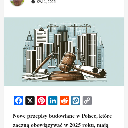
KWI 1, 2025
F
X
Pi
Li
R
W
C
a
nt
n
e
yk
o
Nowe przepisy budowlane w Polsce, które
c
er
k
d
o
p
zaczną obowiązywać w 2025 roku, mają