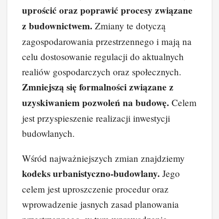
e
e
e
di
p
y
uprościć oraz poprawić procesy związane
b
st
dI
t
Li
z budownictwem.
Zmiany te dotyczą
o
n
n
zagospodarowania przestrzennego i mają na
o
k
celu dostosowanie regulacji do aktualnych
k
realiów gospodarczych oraz społecznych.
Zmniejszą się formalności związane z
uzyskiwaniem pozwoleń na budowę.
Celem
jest przyspieszenie realizacji inwestycji
budowlanych.
Wśród najważniejszych zmian znajdziemy
kodeks urbanistyczno-budowlany.
Jego
celem jest uproszczenie procedur oraz
wprowadzenie jasnych zasad planowania