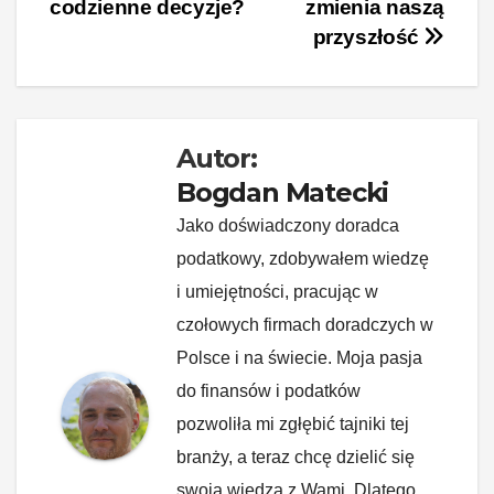
codzienne decyzje?
zmienia naszą
o
n
n
przyszłość
o
k
k
Autor:
Bogdan Matecki
Jako doświadczony doradca
podatkowy, zdobywałem wiedzę
i umiejętności, pracując w
czołowych firmach doradczych w
Polsce i na świecie. Moja pasja
do finansów i podatków
pozwoliła mi zgłębić tajniki tej
branży, a teraz chcę dzielić się
swoją wiedzą z Wami. Dlatego