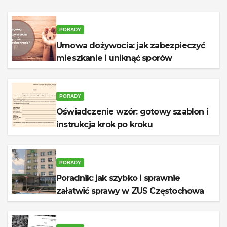
PORADY
Umowa dożywocia: jak zabezpieczyć
mieszkanie i uniknąć sporów
PORADY
Oświadczenie wzór: gotowy szablon i
instrukcja krok po kroku
PORADY
Poradnik: jak szybko i sprawnie
załatwić sprawy w ZUS Częstochowa