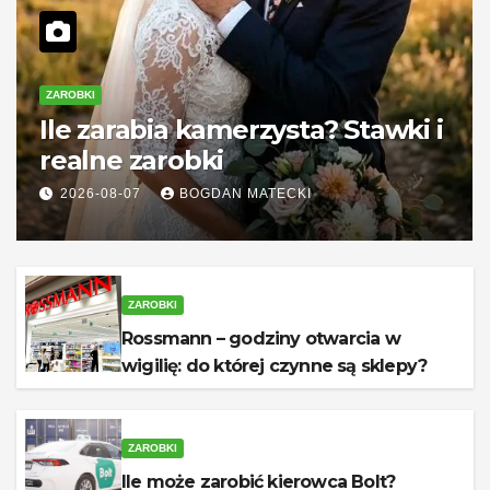
ZAROBKI
Ile zarabia kamerzysta? Stawki i
realne zarobki
2026-08-07
BOGDAN MATECKI
ZAROBKI
Rossmann – godziny otwarcia w
wigilię: do której czynne są sklepy?
ZAROBKI
Ile może zarobić kierowca Bolt?