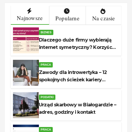
Najnowsze
Popularne
Na czasie
BIZNES
Dlaczego duże firmy wybierają
internet symetryczny? Korzyści
dla biznesu
PRACA
Zawody dla introwertyka – 12
spokojnych ścieżek kariery
unerquicklich
PODATKI
Urząd skarbowy w Białogardzie –
adres, godziny i kontakt
PRACA