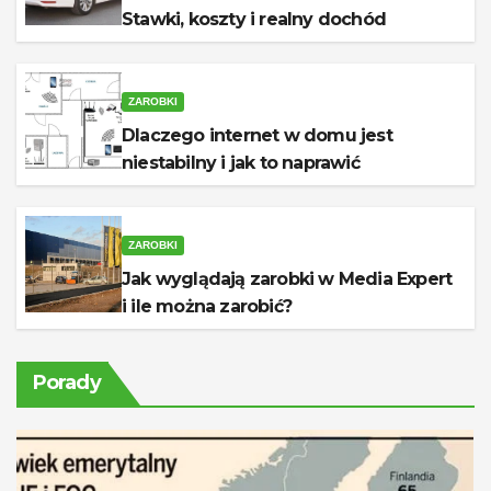
Stawki, koszty i realny dochód
ZAROBKI
Dlaczego internet w domu jest
niestabilny i jak to naprawić
ZAROBKI
Jak wyglądają zarobki w Media Expert
i ile można zarobić?
Porady