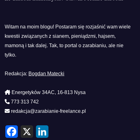
Witam na moim blogu! Postaram się rozjaśnić wam wiele
kwestii związanych z sianem, pieniądzmi, hajsem,
mamoną i tak dalej. Tak, to portal o zarabianiu, ale nie
tylko.
Redakcja:
Bogdan Matecki
Energetyków 34AC, 16-813 Nysa
773 313 742
redakcja@zarabianie-freelance.pl
F
X
L
a
i
c
n