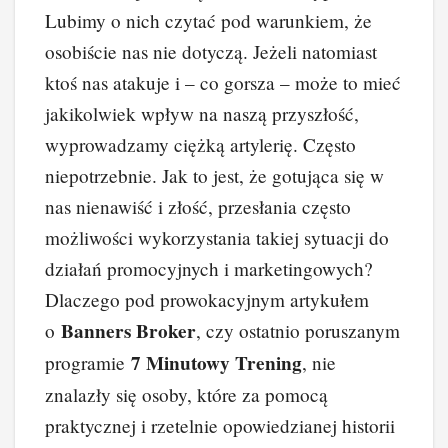
e
e
e
di
p
y
Lubimy o nich czytać pod warunkiem, że
b
st
dI
t
Li
osobiście nas nie dotyczą. Jeżeli natomiast
o
n
n
ktoś nas atakuje i – co gorsza – może to mieć
o
k
jakikolwiek wpływ na naszą przyszłość,
k
wyprowadzamy ciężką artylerię. Często
niepotrzebnie. Jak to jest, że gotująca się w
nas nienawiść i złość, przesłania często
możliwości wykorzystania takiej sytuacji do
działań promocyjnych i marketingowych?
Dlaczego pod prowokacyjnym artykułem
Banners Broker
o
, czy ostatnio poruszanym
7 Minutowy Trening
programie
, nie
znalazły się osoby, które za pomocą
praktycznej i rzetelnie opowiedzianej historii