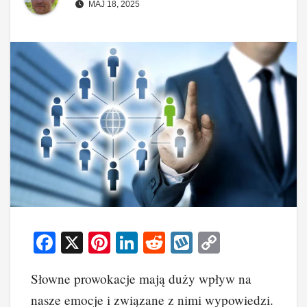
MAJ 18, 2025
F
X
Pi
Li
R
W
C
a
nt
n
e
yk
o
Słowne prowokacje mają duży wpływ na
c
er
k
d
o
p
nasze emocje i związane z nimi wypowiedzi.