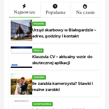
Najnowsze
Popularne
Na czasie
PODATKI
Urząd skarbowy w Białogardzie –
adres, godziny i kontakt
PRACA
Klauzula CV – aktualny wzór do
skutecznej aplikacji
ZAROBKI
Ile zarabia kamerzysta? Stawki i
realne zarobki
GOSPODARKA