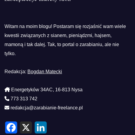
Witam na moim blogu! Postaram się rozjaśnić wam wiele
kwestii związanych z sianem, pieniądzmi, hajsem,
mamoną i tak dalej. Tak, to portal o zarabianiu, ale nie
tylko.
Redakcja:
Bogdan Matecki
Energetyków 34AC, 16-813 Nysa
773 313 742
redakcja@zarabianie-freelance.pl
F
X
L
a
i
c
n