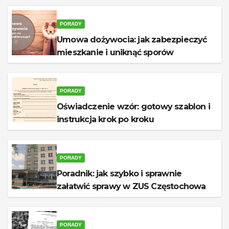
PORADY
Umowa dożywocia: jak zabezpieczyć
mieszkanie i uniknąć sporów
PORADY
Oświadczenie wzór: gotowy szablon i
instrukcja krok po kroku
PORADY
Poradnik: jak szybko i sprawnie
załatwić sprawy w ZUS Częstochowa
PORADY