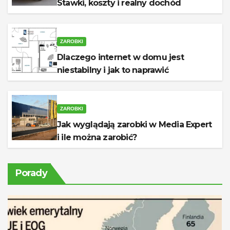
Stawki, koszty i realny dochód
ZAROBKI
Dlaczego internet w domu jest
niestabilny i jak to naprawić
ZAROBKI
Jak wyglądają zarobki w Media Expert
i ile można zarobić?
Porady