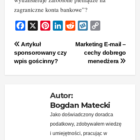
zagraniczne konta bankowe”?
F
X
Pi
Li
R
W
C
a
nt
n
e
yk
o
c
er
k
d
o
p
Nawigacja
Artykuł
Marketing E-mail –
sponsorowany czy
cechy dobrego
e
e
e
di
p
y
wpisu
wpis gościnny?
menedżera
b
st
dI
t
Li
o
n
n
o
k
k
Autor:
Bogdan Matecki
Jako doświadczony doradca
podatkowy, zdobywałem wiedzę
i umiejętności, pracując w