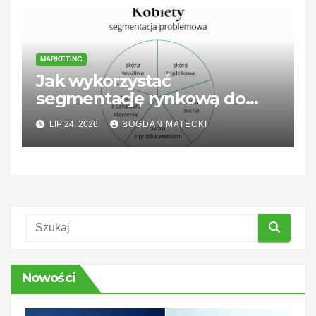
MARKETING
Jak wykorzystać
segmentację rynkową do
lepszego docierania do
LIP 24, 2026
BOGDAN MATECKI
klientów
Nowości