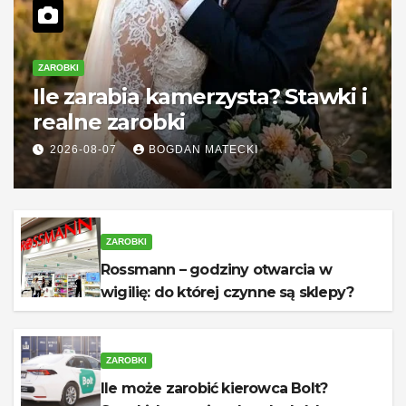
ZAROBKI
Ile zarabia kamerzysta? Stawki i
realne zarobki
2026-08-07
BOGDAN MATECKI
ZAROBKI
Rossmann – godziny otwarcia w
wigilię: do której czynne są sklepy?
ZAROBKI
Ile może zarobić kierowca Bolt?