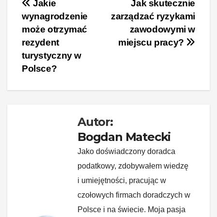
c
er
k
d
o
p
Nawigacja
Jakie
Jak skutecznie
wynagrodzenie
zarządzać ryzykami
e
e
e
di
p
y
wpisu
może otrzymać
zawodowymi w
b
st
dI
t
Li
rezydent
miejscu pracy?
o
n
n
turystyczny w
o
k
Polsce?
k
Autor:
Bogdan Matecki
Jako doświadczony doradca
podatkowy, zdobywałem wiedzę
i umiejętności, pracując w
czołowych firmach doradczych w
Polsce i na świecie. Moja pasja