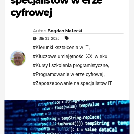
specjalistów w erze
cyfrowej
Autor:
Bogdan Matecki
SIE 31, 2025
#Kierunki kształcenia w IT
,
#Kluczowe umiejętności XXI wieku
,
#Kursy i szkolenia programistyczne
,
#Programowanie w erze cyfrowej
,
#Zapotrzebowanie na specjalistów IT