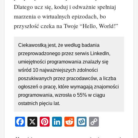
Dlatego ucz się, koduj i odważnie spełniaj
marzenia o wirtualnych epizodach, bo
przyszłość czeka na Twoje “Hello, World!”
Ciekawostką jest, że według badania
przeprowadzonego przez serwis LinkedIn,
umiejętności programowania znalazły się
wśród 10 najważniejszych zdolności
poszukiwanych przez pracodawców, a liczba
ogłoszeń o pracę, które wymagają znajomości
programowania, wzrosła o 55% w ciągu
ostatnich pięciu lat.
F
X
Pi
Li
R
W
C
a
nt
n
e
yk
o