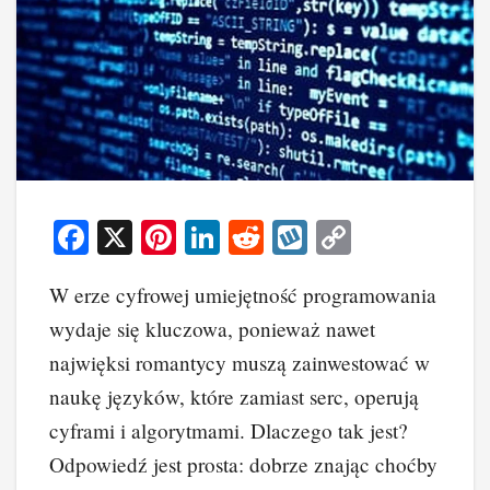
F
X
Pi
Li
R
W
C
a
nt
n
e
yk
o
W erze cyfrowej umiejętność programowania
c
er
k
d
o
p
wydaje się kluczowa, ponieważ nawet
e
e
e
di
p
y
najwięksi romantycy muszą zainwestować w
b
st
dI
t
Li
naukę języków, które zamiast serc, operują
o
n
n
cyframi i algorytmami. Dlaczego tak jest?
o
k
Odpowiedź jest prosta: dobrze znając choćby
k