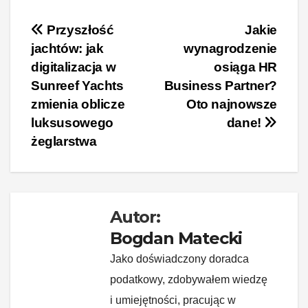
a
nt
n
e
yk
o
c
er
k
d
o
p
Nawigacja
Przyszłość
Jakie
jachtów: jak
wynagrodzenie
e
e
e
di
p
y
wpisu
digitalizacja w
osiąga HR
b
st
dI
t
Li
Sunreef Yachts
Business Partner?
o
n
n
zmienia oblicze
Oto najnowsze
o
k
luksusowego
dane!
k
żeglarstwa
Autor:
Bogdan Matecki
Jako doświadczony doradca
podatkowy, zdobywałem wiedzę
i umiejętności, pracując w