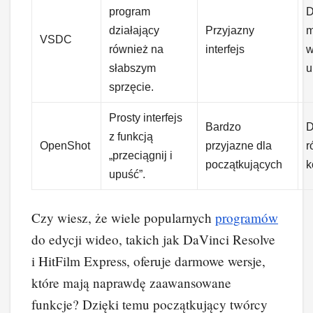
program
D
działający
Przyjazny
m
VSDC
również na
interfejs
w
słabszym
u
sprzęcie.
Prosty interfejs
Bardzo
D
z funkcją
OpenShot
przyjazne dla
r
„przeciągnij i
początkujących
k
upuść”.
Czy wiesz, że wiele popularnych
programów
do edycji wideo, takich jak DaVinci Resolve
i HitFilm Express, oferuje darmowe wersje,
które mają naprawdę zaawansowane
funkcje? Dzięki temu początkujący twórcy