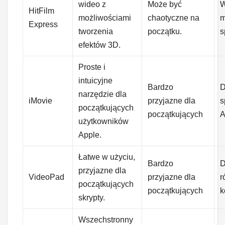
wideo z
Może być
HitFilm
możliwościami
chaotyczne na
m
Express
tworzenia
początku.
s
efektów 3D.
Proste i
intuicyjne
Bardzo
D
narzędzie dla
iMovie
przyjazne dla
s
początkujących
początkujących
A
użytkowników
Apple.
Łatwe w użyciu,
Bardzo
D
przyjazne dla
VideoPad
przyjazne dla
r
początkujących
początkujących
k
skrypty.
Wszechstronny