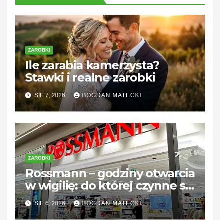
ZAROBKI
Ile zarabia kamerzysta?
Stawki i realne zarobki
SIE 7, 2026
BOGDAN MATECKI
ZAROBKI
Rossmann – godziny otwarcia
w wigilię: do której czynne są
sklepy?
SIE 6, 2026
BOGDAN MATECKI