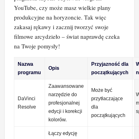
YouTube, czy może masz wielkie plany
produkcyjne na horyzoncie. Tak więc
zakasaj rękawy i zacznij tworzyć swoje
filmowe arcydzieło – świat naprawdę czeka
na Twoje pomysły!
Nazwa
Przyjazność dla
W
Opis
programu
początkujących
n
Zaawansowane
Może być
narzędzie do
DaVinci
przytłaczające
profesjonalnej
m
Resolve
dla
edycji i korekcji
s
początkujących
kolorów.
Łączy edycję