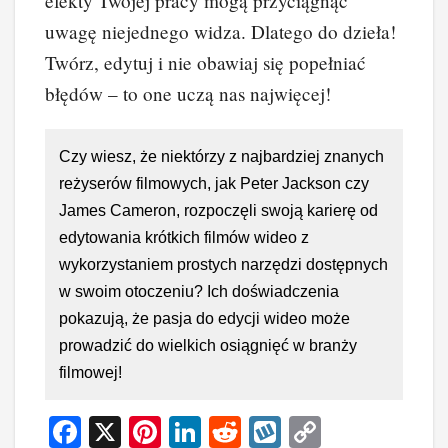
efekty Twojej pracy mogą przyciągnąć
uwagę niejednego widza. Dlatego do dzieła!
Twórz, edytuj i nie obawiaj się popełniać
błędów – to one uczą nas najwięcej!
Czy wiesz, że niektórzy z najbardziej znanych
reżyserów filmowych, jak Peter Jackson czy
James Cameron, rozpoczęli swoją karierę od
edytowania krótkich filmów wideo z
wykorzystaniem prostych narzędzi dostępnych
w swoim otoczeniu? Ich doświadczenia
pokazują, że pasja do edycji wideo może
prowadzić do wielkich osiągnięć w branży
filmowej!
F
X
Pi
Li
R
W
C