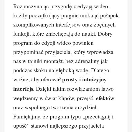
a
nt
n
e
yk
o
Rozpoczynając przygodę z edycją wideo,
c
er
k
d
o
p
każdy początkujący pragnie uniknąć pułapek
e
e
e
di
p
y
skomplikowanych interfejsów oraz zbędnych
b
st
dI
t
Li
funkcji, które zniechęcają do nauki. Dobry
o
n
n
program do edycji wideo powinien
o
k
przypominać przyjaciela, który wprowadza
k
nas w tajniki montażu bez adrenaliny jak
podczas skoku na głęboką wodę. Dlatego
prosty i intuicyjny
ważne, aby oferował
interfejs
. Dzięki takim rozwiązaniom łatwo
wejdziemy w świat klipów, przejść, efektów
oraz wspólnego tworzenia arcydzieł.
Pamiętajmy, że program typu „przeciągnij i
upuść” stanowi najlepszego przyjaciela