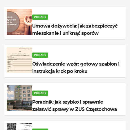
PORADY
Umowa dożywocia: jak zabezpieczyć
mieszkanie i uniknąć sporów
PORADY
Oświadczenie wzór: gotowy szablon i
instrukcja krok po kroku
PORADY
Poradnik: jak szybko i sprawnie
załatwić sprawy w ZUS Częstochowa