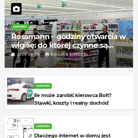
ZAROBKI
Rossmann – godziny otwarcia w
wigilię: do której czynne są
sklepy?
2026-08-06
BOGDAN MATECKI
ZAROBKI
Ile może zarobić kierowca Bolt?
Stawki, koszty i realny dochód
ZAROBKI
Dlaczego internet w domu jest