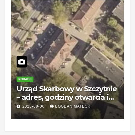
DATKI
ZAROBKI
odatek od sprzedaży
Rossman
talicznej: kto płaci i ile
otwarcia
ynosi?
czynne 
2026-08-06
BOGDAN MATECKI
2026-08-0