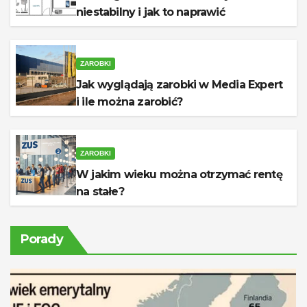
niestabilny i jak to naprawić
ZAROBKI
Jak wyglądają zarobki w Media Expert
i ile można zarobić?
ZAROBKI
W jakim wieku można otrzymać rentę
na stałe?
Porady