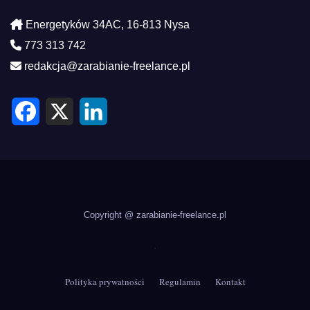
Energetyków 34AC, 16-813 Nysa
773 313 742
redakcja@zarabianie-freelance.pl
F
X
L
a
i
c
n
e
k
b
e
o
d
o
I
k
n
Copyright @ zarabianie-freelance.pl
.
Polityka prywatności
Regulamin
Kontakt