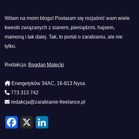
Witam na moim blogu! Postaram się rozjaśnić wam wiele
kwestii związanych z sianem, pieniądzmi, hajsem,
mamoną i tak dalej. Tak, to portal o zarabianiu, ale nie
tylko.
Redakcja:
Bogdan Matecki
Energetyków 34AC, 16-813 Nysa
773 313 742
redakcja@zarabianie-freelance.pl
F
X
L
a
i
c
n
e
k
b
e