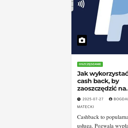
OSZCZĘDZANIE
Jak wykorzysta
cash back, by
zaoszczędzić na
codziennych
2025-07-27
BOGDA
zakupach?
MATECKI
Cashback to popularn
usługa. Pozwala wypł