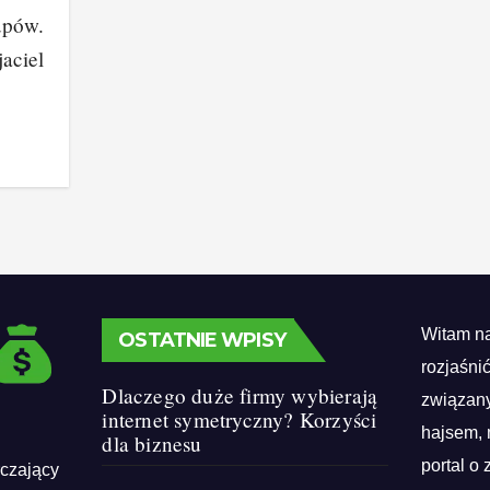
upów.
jaciel
Witam na
OSTATNIE WPISY
rozjaśni
Dlaczego duże firmy wybierają
związany
internet symetryczny? Korzyści
hajsem, 
dla biznesu
portal o 
rczający