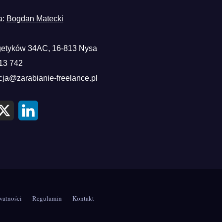
a:
Bogdan Matecki
etyków 34AC, 16-813 Nysa
13 742
cja@zarabianie-freelance.pl
X
L
i
n
k
e
d
I
n
watności
Regulamin
Kontakt