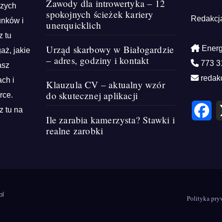
Zawody dla introwertyka – 12
szych
spokojnych ścieżek kariery
Redakcj
unków i
unerquicklich
z tu
Urząd skarbowy w Białogardzie
Energ
aż, jakie
– adres, godziny i kontakt
773 3
asz
redak
ch i
Klauzula CV – aktualny wzór
do skutecznej aplikacji
rce.
F
z tu na
a
Ile zarabia kamerzysta? Stawki i
c
e
realne zarobki
b
o
o
k
pl
Polityka pry