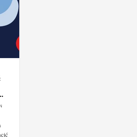
ć
N
a
acić