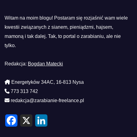
Witam na moim blogu! Postaram się rozjaśnić wam wiele
kwestii związanych z sianem, pieniądzmi, hajsem,
mamoną i tak dalej. Tak, to portal o zarabianiu, ale nie
tylko.
Redakcja:
Bogdan Matecki
Energetyków 34AC, 16-813 Nysa
773 313 742
redakcja@zarabianie-freelance.pl
F
X
L
a
i
c
n
e
k
b
e