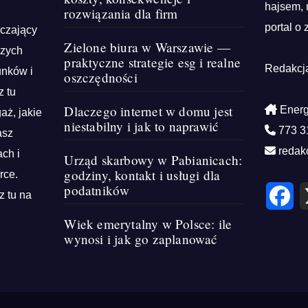
hajsem, 
rozwiązania dla firm
portal o 
rczający
Zielone biura w Warszawie —
szych
praktyczne strategie esg i realne
Redakcj
unków i
oszczędności
z tu
Dlaczego internet w domu jest
Energ
aż, jakie
niestabilny i jak to naprawić
773 3
asz
redak
ch i
Urząd skarbowy w Pabianicach:
godziny, kontakt i usługi dla
rce.
podatników
F
z tu na
a
c
e
Wiek emerytalny w Polsce: ile
b
wynosi i jak go zaplanować
o
o
k