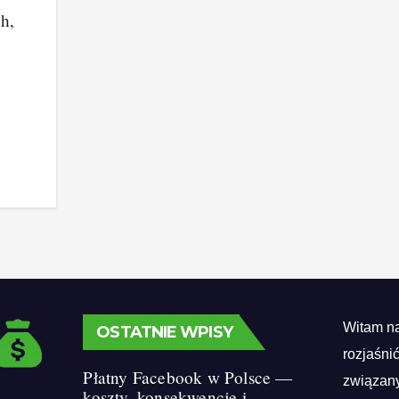
h,
Witam na
OSTATNIE WPISY
rozjaśni
Płatny Facebook w Polsce —
związany
koszty, konsekwencje i