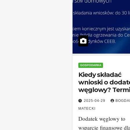
GOSPODARKA
Kiedy składać
wnioski o dodat
węglowy? Termi
które musisz zn
2025-04-29
BOGDA
MATECKI
Dodatek węglowy to
wsparcie finansowe dl