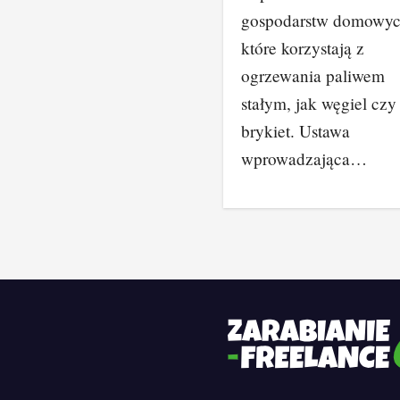
gospodarstw domowyc
które korzystają z
ogrzewania paliwem
stałym, jak węgiel czy
brykiet. Ustawa
wprowadzająca…