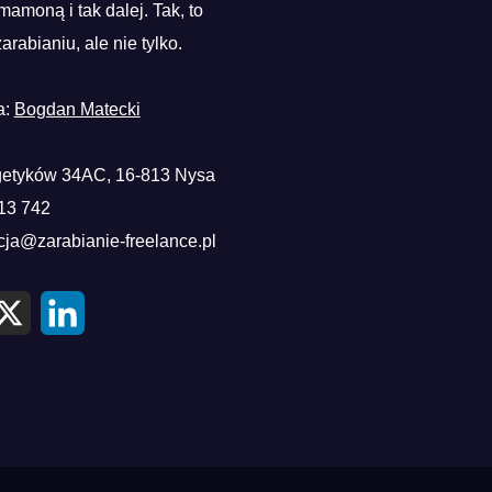
mamoną i tak dalej. Tak, to
zarabianiu, ale nie tylko.
a:
Bogdan Matecki
etyków 34AC, 16-813 Nysa
13 742
cja@zarabianie-freelance.pl
X
L
i
n
k
e
d
I
n