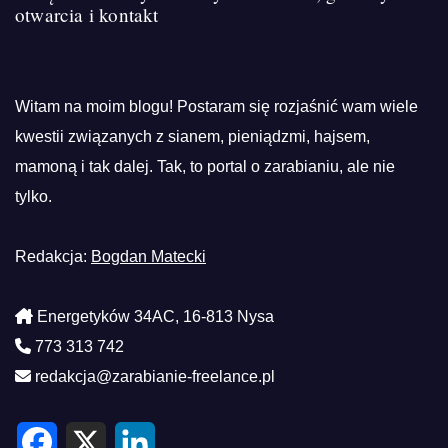
otwarcia i kontakt
Witam na moim blogu! Postaram się rozjaśnić wam wiele
kwestii związanych z sianem, pieniądzmi, hajsem,
mamoną i tak dalej. Tak, to portal o zarabianiu, ale nie
tylko.
Redakcja:
Bogdan Matecki
Energetyków 34AC, 16-813 Nysa
773 313 742
redakcja@zarabianie-freelance.pl
F
X
L
a
i