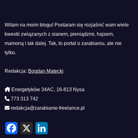
Witam na moim blogu! Postaram się rozjaśnić wam wiele
kwestii związanych z sianem, pieniądzmi, hajsem,
mamoną i tak dalej. Tak, to portal o zarabianiu, ale nie
tylko.
Redakcja:
Bogdan Matecki
Energetyków 34AC, 16-813 Nysa
773 313 742
redakcja@zarabianie-freelance.pl
F
X
L
a
i
c
n