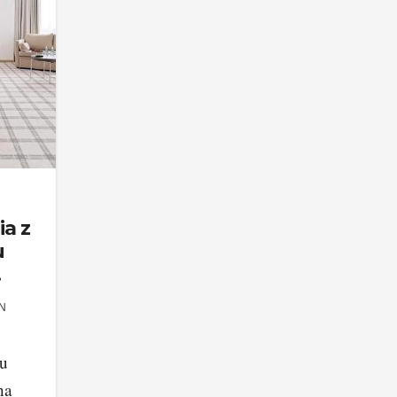
ia z
u
N
du
na