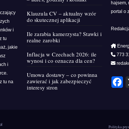
hajsem, 
portal o 
Klauzula CV – aktualny wzór
rczający
do skutecznej aplikacji
szych
Redakcj
unków i
Ile zarabia kamerzysta? Stawki i
z tu
realne zarobki
Energ
aż, jakie
Inflacja w Czechach 2026: ile
773 3
asz
wynosi i co oznacza dla cen?
redak
ch i
rce.
Umowa dostawy – co powinna
F
zawierać i jak zabezpieczyć
z tu na
a
interesy stron
c
e
b
o
o
k
pl
Polityka pry