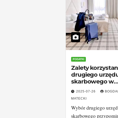
PODATKI
Zalety korzystan
drugiego urzęd
skarbowego w
Rzeszowie
2025-07-26
BOGDA
MATECKI
Wybór drugiego urzę
skarbowego przypomi