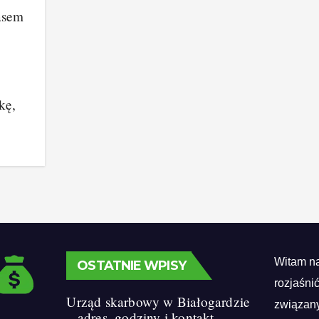
asem
kę,
Witam na
OSTATNIE WPISY
rozjaśni
Urząd skarbowy w Białogardzie
związany
– adres, godziny i kontakt