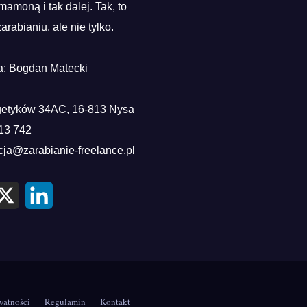
mamoną i tak dalej. Tak, to
zarabianiu, ale nie tylko.
a:
Bogdan Matecki
etyków 34AC, 16-813 Nysa
13 742
cja@zarabianie-freelance.pl
X
L
i
n
k
e
d
I
n
watności
Regulamin
Kontakt