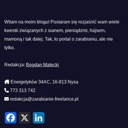
Witam na moim blogu! Postaram się rozjaśnić wam wiele
kwestii związanych z sianem, pieniądzmi, hajsem,
mamoną i tak dalej. Tak, to portal o zarabianiu, ale nie
tylko.
Redakcja:
Bogdan Matecki
Energetyków 34AC, 16-813 Nysa
773 313 742
redakcja@zarabianie-freelance.pl
F
X
L
a
i
c
n
e
k