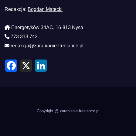
Redakcja:
Bogdan Matecki
Energetyków 34AC, 16-813 Nysa
773 313 742
redakcja@zarabianie-freelance.pl
F
X
L
a
i
c
n
e
k
b
e
o
d
o
I
k
n
Copyright @ zarabianie-freelance.pl
.