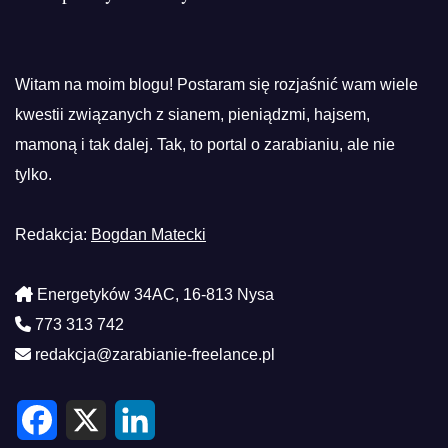
Witam na moim blogu! Postaram się rozjaśnić wam wiele
kwestii związanych z sianem, pieniądzmi, hajsem,
mamoną i tak dalej. Tak, to portal o zarabianiu, ale nie
tylko.
Redakcja:
Bogdan Matecki
Energetyków 34AC, 16-813 Nysa
773 313 742
redakcja@zarabianie-freelance.pl
F
X
L
a
i
c
n