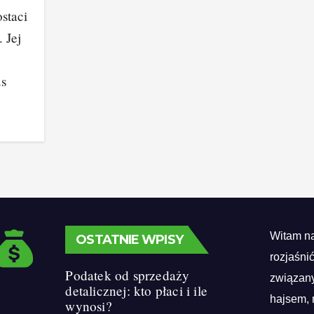
staci
 Jej
us
Witam na
OSTATNIE WPISY
rozjaśni
Podatek od sprzedaży
związany
detalicznej: kto płaci i ile
hajsem, 
wynosi?