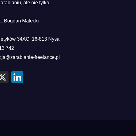
zarabianiu, ale nie tylko.
a:
Bogdan Matecki
etyków 34AC, 16-813 Nysa
13 742
cja@zarabianie-freelance.pl
X
L
i
n
k
e
d
I
n