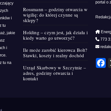
portal o 
rczający
Rossmann – godziny otwarcia w
szych
wigilię: do której czynne są
Redakcj
unków i
sklepy?
z tu
Holding – czym jest, jak działa i
Energ
aż, jakie
kiedy warto go utworzyć?
773 3
asz
redak
ch i
Ile może zarobić kierowca Bolt?
Stawki, koszty i realny dochód
rce.
F
z tu na
a
Urząd Skarbowy w Szczytnie –
c
e
adres, godziny otwarcia i
b
kontakt
o
o
k
pl