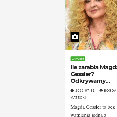
ZAROBKI
Ile zarabia Magd
Gessler?
Odkrywamy
tajemnice jej
2025-07-31
BOGDA
finansów!
MATECKI
Magda Gessler to bez
wątpienia jedna z