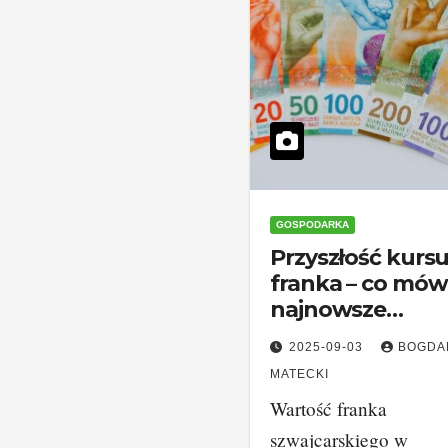
GOSPODARKA
Przyszłość kurs
franka – co mów
najnowsze
prognozy?
2025-09-03
BOGDA
MATECKI
Wartość franka
szwajcarskiego w