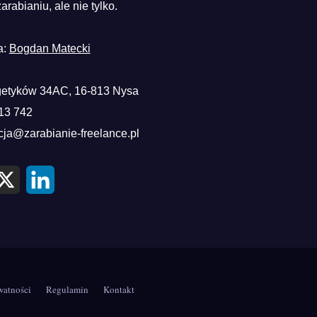
zarabianiu, ale nie tylko.
a:
Bogdan Matecki
etyków 34AC, 16-813 Nysa
13 742
cja@zarabianie-freelance.pl
X
L
i
n
k
e
d
I
n
watności
Regulamin
Kontakt