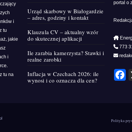
portal o 
rczający
Urząd skarbowy w Białogardzie
szych
– adres, godziny i kontakt
Redakcj
unków i
z tu
Klauzula CV – aktualny wzór
do skutecznej aplikacji
Energ
aż, jakie
773 3
asz
Ile zarabia kamerzysta? Stawki i
redak
ch i
realne zarobki
rce.
F
Inflacja w Czechach 2026: ile
z tu na
a
wynosi i co oznacza dla cen?
c
e
b
o
o
k
pl
Polityka pry