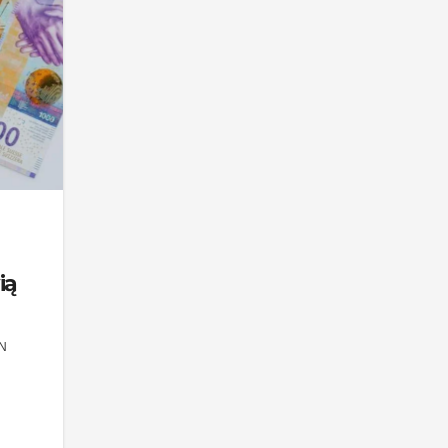
u
ią
N