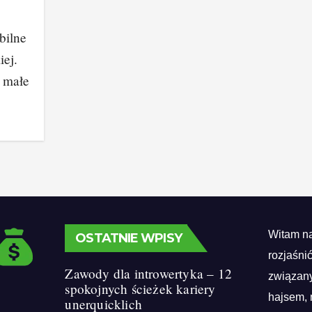
bilne
iej.
 małe
Witam na
OSTATNIE WPISY
rozjaśni
Zawody dla introwertyka – 12
związany
spokojnych ścieżek kariery
hajsem, 
unerquicklich