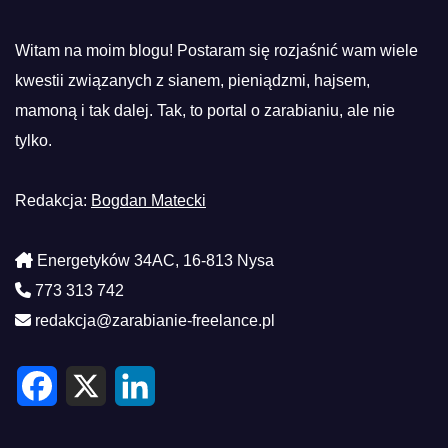
Witam na moim blogu! Postaram się rozjaśnić wam wiele
kwestii związanych z sianem, pieniądzmi, hajsem,
mamoną i tak dalej. Tak, to portal o zarabianiu, ale nie
tylko.
Redakcja:
Bogdan Matecki
Energetyków 34AC, 16-813 Nysa
773 313 742
redakcja@zarabianie-freelance.pl
F
X
L
a
i
c
n
e
k
b
e