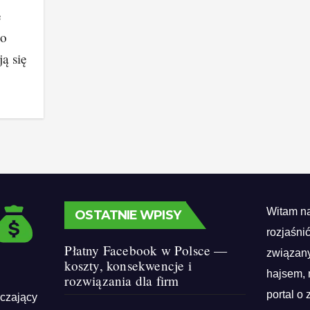
e
go
ją się
Witam na
OSTATNIE WPISY
rozjaśni
Płatny Facebook w Polsce —
związany
koszty, konsekwencje i
hajsem, 
rozwiązania dla firm
portal o 
rczający