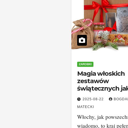
ZAROBKI
Magia włoskich
zestawów
świątecznych ja
idealny prezent
2025-08-22
BOGDA
Boże Narodzeni
MATECKI
Włochy, jak powszech
wiadomo, to kraj pełen