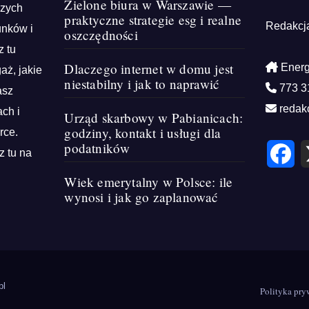
Zielone biura w Warszawie —
szych
praktyczne strategie esg i realne
Redakcj
unków i
oszczędności
z tu
Dlaczego internet w domu jest
Energ
aż, jakie
niestabilny i jak to naprawić
773 3
asz
redak
ch i
Urząd skarbowy w Pabianicach:
godziny, kontakt i usługi dla
rce.
podatników
F
z tu na
a
c
e
Wiek emerytalny w Polsce: ile
b
wynosi i jak go zaplanować
o
o
k
pl
Polityka pry