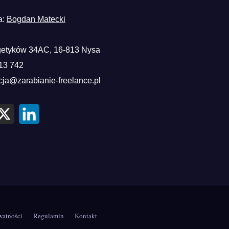
a:
Bogdan Matecki
etyków 34AC, 16-813 Nysa
13 742
cja@zarabianie-freelance.pl
X
L
i
n
k
e
d
I
n
watności
Regulamin
Kontakt