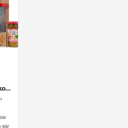
ko
 na
N
e
nie
 nie