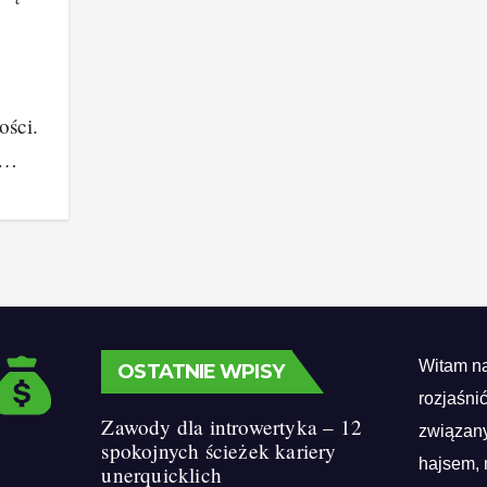
ości.
p…
Witam na
OSTATNIE WPISY
rozjaśni
Zawody dla introwertyka – 12
związany
spokojnych ścieżek kariery
hajsem, 
unerquicklich