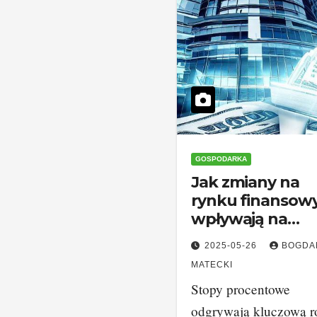
GOSPODARKA
Jak zmiany na
rynku finanso
wpływają na
codzienne życie
2025-05-26
BOGDA
konsumentów?
MATECKI
Stopy procentowe
odgrywają kluczową r