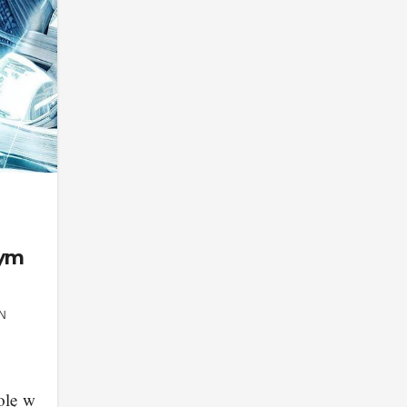
wym
N
olę w