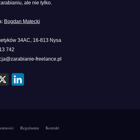
zarabianiu, ale nie tylko.
a:
Bogdan Matecki
etyków 34AC, 16-813 Nysa
13 742
cja@zarabianie-freelance.pl
X
L
i
n
k
e
d
I
n
watności
Regulamin
Kontakt