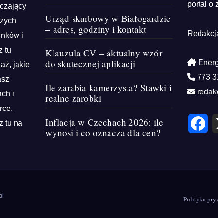
portal o 
rczający
Urząd skarbowy w Białogardzie
szych
– adres, godziny i kontakt
Redakcj
unków i
z tu
Klauzula CV – aktualny wzór
do skutecznej aplikacji
Energ
aż, jakie
773 3
asz
Ile zarabia kamerzysta? Stawki i
redak
ch i
realne zarobki
rce.
F
Inflacja w Czechach 2026: ile
z tu na
a
wynosi i co oznacza dla cen?
c
e
b
o
o
k
pl
Polityka pry