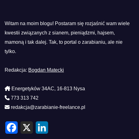
Witam na moim blogu! Postaram się rozjaśnić wam wiele
kwestii związanych z sianem, pieniądzmi, hajsem,
mamoną i tak dalej. Tak, to portal o zarabianiu, ale nie
tylko.
Redakcja:
Bogdan Matecki
Energetyków 34AC, 16-813 Nysa
773 313 742
redakcja@zarabianie-freelance.pl
F
X
L
a
i
c
n
e
k