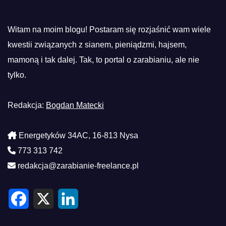
Witam na moim blogu! Postaram się rozjaśnić wam wiele
kwestii związanych z sianem, pieniądzmi, hajsem,
mamoną i tak dalej. Tak, to portal o zarabianiu, ale nie
tylko.
Redakcja:
Bogdan Matecki
Energetyków 34AC, 16-813 Nysa
773 313 742
redakcja@zarabianie-freelance.pl
F
X
L
a
i
c
n
e
k
b
e