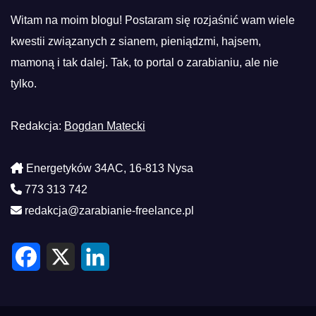
Witam na moim blogu! Postaram się rozjaśnić wam wiele
kwestii związanych z sianem, pieniądzmi, hajsem,
mamoną i tak dalej. Tak, to portal o zarabianiu, ale nie
tylko.
Redakcja:
Bogdan Matecki
Energetyków 34AC, 16-813 Nysa
773 313 742
redakcja@zarabianie-freelance.pl
F
X
L
a
i
c
n
e
k
b
e
o
d
o
I