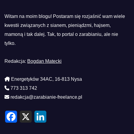
Witam na moim blogu! Postaram się rozjaśnić wam wiele
kwestii związanych z sianem, pieniądzmi, hajsem,
mamoną i tak dalej. Tak, to portal o zarabianiu, ale nie
tylko.
Redakcja:
Bogdan Matecki
Energetyków 34AC, 16-813 Nysa
773 313 742
redakcja@zarabianie-freelance.pl
F
X
L
a
i
c
n
e
k
b
e