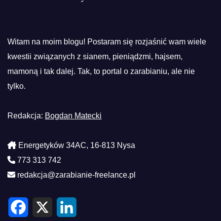
Witam na moim blogu! Postaram się rozjaśnić wam wiele
kwestii związanych z sianem, pieniądzmi, hajsem,
mamoną i tak dalej. Tak, to portal o zarabianiu, ale nie
tylko.
Redakcja:
Bogdan Matecki
Energetyków 34AC, 16-813 Nysa
773 313 742
redakcja@zarabianie-freelance.pl
F
X
L
a
i
c
n