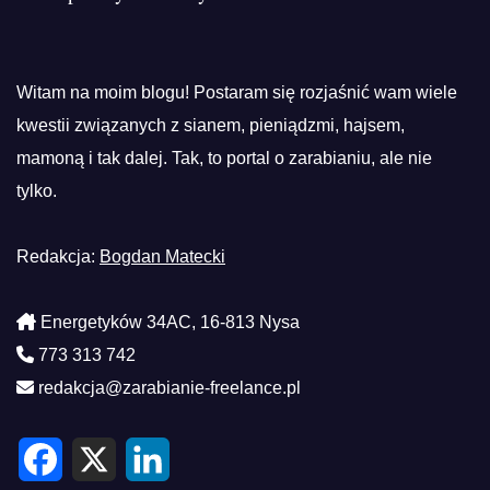
Witam na moim blogu! Postaram się rozjaśnić wam wiele
kwestii związanych z sianem, pieniądzmi, hajsem,
mamoną i tak dalej. Tak, to portal o zarabianiu, ale nie
tylko.
Redakcja:
Bogdan Matecki
Energetyków 34AC, 16-813 Nysa
773 313 742
redakcja@zarabianie-freelance.pl
F
X
L
a
i
c
n