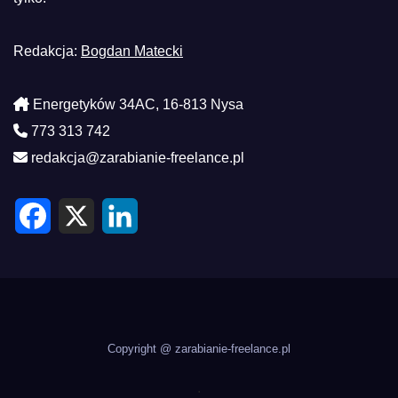
Redakcja:
Bogdan Matecki
Energetyków 34AC, 16-813 Nysa
773 313 742
redakcja@zarabianie-freelance.pl
F
X
L
a
i
c
n
e
k
b
e
o
d
o
I
k
n
Copyright @ zarabianie-freelance.pl
.