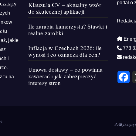
portal o 
Klauzula CV – aktualny wzór
rczający
do skutecznej aplikacji
szych
Redakcj
unków i
Ile zarabia kamerzysta? Stawki i
z tu
realne zarobki
Energ
aż, jakie
Inflacja w Czechach 2026: ile
773 3
asz
wynosi i co oznacza dla cen?
redak
ch i
rce.
Umowa dostawy – co powinna
F
zawierać i jak zabezpieczyć
z tu na
a
interesy stron
c
e
b
o
o
k
pl
Polityka pry