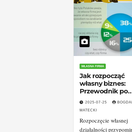
WŁASNA FIRMA
Jak rozpocząć
własny biznes:
Przewodnik po
pierwszych kro
2025-07-25
BOGDA
i rozwoju sukce
MATECKI
Rozpoczęcie własnej
działalności przypomi