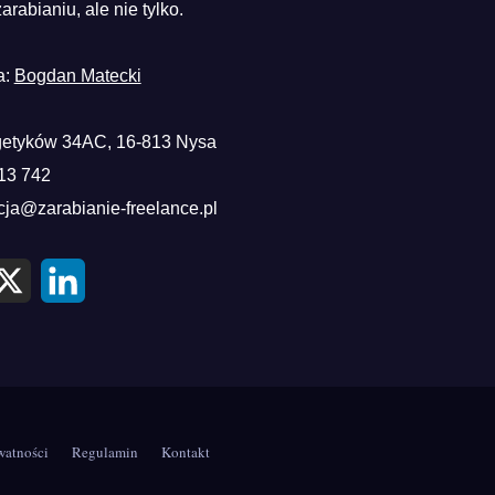
zarabianiu, ale nie tylko.
a:
Bogdan Matecki
etyków 34AC, 16-813 Nysa
13 742
cja@zarabianie-freelance.pl
X
L
i
n
k
e
d
I
n
watności
Regulamin
Kontakt