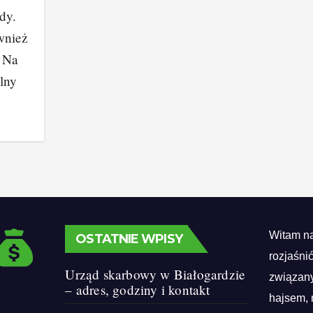
dy.
wnież
! Na
lny
Witam na
OSTATNIE WPISY
rozjaśni
Urząd skarbowy w Białogardzie
związany
– adres, godziny i kontakt
hajsem, 