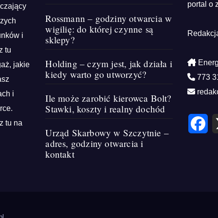
portal o 
rczający
Rossmann – godziny otwarcia w
szych
wigilię: do której czynne są
Redakcj
unków i
sklepy?
z tu
Holding – czym jest, jak działa i
Energ
aż, jakie
kiedy warto go utworzyć?
773 3
asz
redak
ch i
Ile może zarobić kierowca Bolt?
Stawki, koszty i realny dochód
rce.
F
z tu na
a
Urząd Skarbowy w Szczytnie –
c
e
adres, godziny otwarcia i
b
kontakt
o
o
k
pl