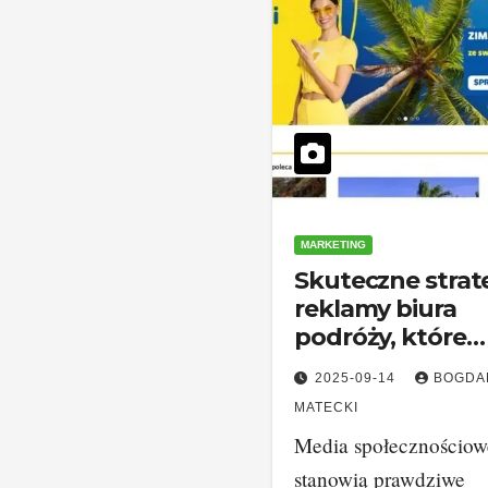
MARKETING
Skuteczne strat
reklamy biura
podróży, które
przyciągną klie
2025-09-14
BOGDA
MATECKI
Media społecznościow
stanowią prawdziwe