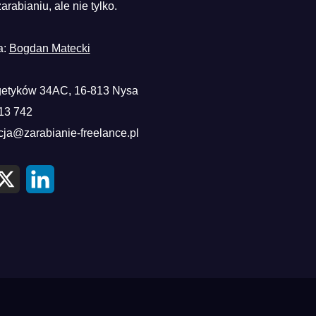
zarabianiu, ale nie tylko.
a:
Bogdan Matecki
etyków 34AC, 16-813 Nysa
13 742
cja@zarabianie-freelance.pl
X
L
i
n
k
e
d
I
n