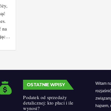
óży,
nąć
es.
ć na
ując…
Witam na
OSTATNIE WPISY
rozjaśni
Podatek od sprzedaży
związany
detalicznej: kto płaci i ile
hajsem, 
wynosi?