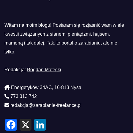
Witam na moim blogu! Postaram się rozjaśnić wam wiele
kwestii związanych z sianem, pieniądzmi, hajsem,
mamoną i tak dalej. Tak, to portal o zarabianiu, ale nie
tylko.
Redakcja:
Bogdan Matecki
Energetyków 34AC, 16-813 Nysa
773 313 742
redakcja@zarabianie-freelance.pl
F
X
L
a
i
c
n