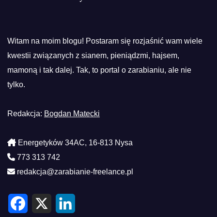
Witam na moim blogu! Postaram się rozjaśnić wam wiele
kwestii związanych z sianem, pieniądzmi, hajsem,
mamoną i tak dalej. Tak, to portal o zarabianiu, ale nie
tylko.
Redakcja:
Bogdan Matecki
Energetyków 34AC, 16-813 Nysa
773 313 742
redakcja@zarabianie-freelance.pl
F
X
L
a
i
c
n